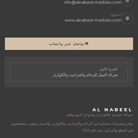
✉
info@alnabeel-marbles.com
الموقع
🌐
www.alnabeel-marbles.com
💬
تواصل عبر واتساب
📍
الفرع الأول
شركة النبيل للرخام والجرانيت والكوارتز
AL NABEEL
شركة النبيل للكوارتز والواح البورسلان
نوفر مجموعات مختارة من الرخام والجرانيت والكوارتز والسنتر ستون. متخصصون
في القطع والتركيب منذ عام 1993.