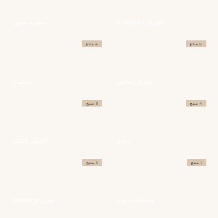
كوارتز Compac
سنترد ستون
6 منتج
4 منتج
كوارتز ايطالي
جرانيت
4 منتج
3 منتج
رخام
الشاور الذكي
1 منتج
5 منتج
منتجات جاهزة
قص Waterjet