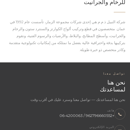
للرخام والجرانيت
شركة النبيل ذ.م.م هي إحدى شركات مجموعة الزمار، تأسست عام 1992 في
عمان. متخصصون في قطع وتركيب ألواح الكوارتز والسنترد ستون والرخام
والجرانيت، وأسطح المطابخ، والبلاط، والأرضيات والرسوم الفنية، ونقوم
بتركيبها بدقة واحترافية عالية بفضل ما نمتلكه من إمكانيات تكنولوجية متقدمة
وكادر متخصص ذو خبرة طويلة.
تواصل معنا
نحن هنا
لمساعدتك
نحن هنا لمساعدتك — تواصل معنا وسنرد عليك في أقرب وقت
هاتف
📞
+962796660552 / 06-4200063
البريد الإلكتروني