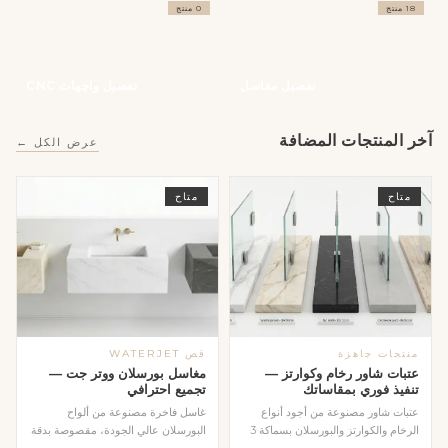
18 منتج
0 منتج
تفصيل مغاسل
تفصيل واجهات CNC
آخر المنتجات المضافة
عرض الكل ←
متاح
متاح
منتجات جاهزة
قص WATERJET
عتبات شاور رخام وكوارتز —
مغاسل بورسلان ووتر جت —
تنفيذ فوري بمقاساتك
تجميع احترافي
عتبات شاور مصنوعة من أجود أنواع
غاسل فاخرة مصنوعة من ألواح
الرخام والكوارتز والبورسلان بسماكة 3
البورسلان عالي الجودة، مقصوصة بدقة