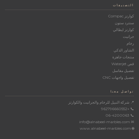
التصنيفات
كوارتز Compac
سنترد ستون
كوارتز ايطالي
جرانيت
رخام
الشاور الذكي
منتجات جاهزة
قص Waterjet
تفصيل مغاسل
تفصيل واجهات CNC
تواصل معنا
📍 شركة النبيل للرخام والجرانيت والكوارتز
📞 +962796660552
📞 06-4200063
✉ info@alnabeel-marbles.com
🌐 www.alnabeel-marbles.com