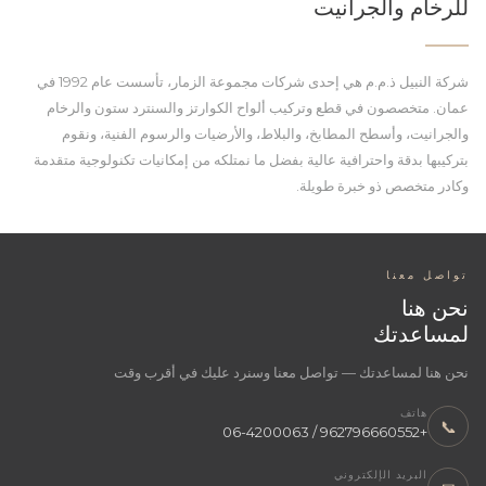
للرخام والجرانيت
شركة النبيل ذ.م.م هي إحدى شركات مجموعة الزمار، تأسست عام 1992 في
عمان. متخصصون في قطع وتركيب ألواح الكوارتز والسنترد ستون والرخام
والجرانيت، وأسطح المطابخ، والبلاط، والأرضيات والرسوم الفنية، ونقوم
بتركيبها بدقة واحترافية عالية بفضل ما نمتلكه من إمكانيات تكنولوجية متقدمة
وكادر متخصص ذو خبرة طويلة.
تواصل معنا
نحن هنا
لمساعدتك
نحن هنا لمساعدتك — تواصل معنا وسنرد عليك في أقرب وقت
هاتف
📞
+962796660552 / 06-4200063
البريد الإلكتروني