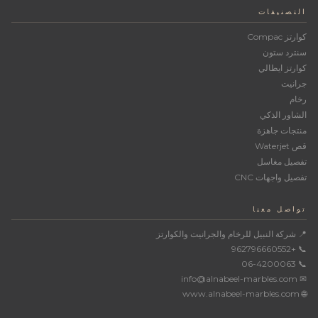
التصنيفات
كوارتز Compac
سنترد ستون
كوارتز ايطالي
جرانيت
رخام
الشاور الذكي
منتجات جاهزة
قص Waterjet
تفصيل مغاسل
تفصيل واجهات CNC
تواصل معنا
📍 شركة النبيل للرخام والجرانيت والكوارتز
📞 +962796660552
📞 06-4200063
✉ info@alnabeel-marbles.com
🌐 www.alnabeel-marbles.com