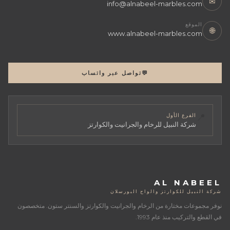
✉
info@alnabeel-marbles.com
الموقع
🌐
www.alnabeel-marbles.com
💬
تواصل عبر واتساب
📍
الفرع الأول
شركة النبيل للرخام والجرانيت والكوارتز
AL NABEEL
شركة النبيل للكوارتز والواح البورسلان
نوفر مجموعات مختارة من الرخام والجرانيت والكوارتز والسنتر ستون. متخصصون
في القطع والتركيب منذ عام 1993.