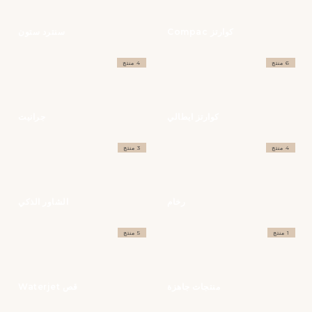
كوارتز Compac
سنترد ستون
6 منتج
4 منتج
كوارتز ايطالي
جرانيت
4 منتج
3 منتج
رخام
الشاور الذكي
1 منتج
5 منتج
منتجات جاهزة
قص Waterjet