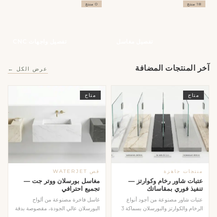
18 منتج
0 منتج
تفصيل مغاسل
تفصيل واجهات CNC
آخر المنتجات المضافة
عرض الكل ←
متاح
متاح
منتجات جاهزة
قص WATERJET
عتبات شاور رخام وكوارتز —
مغاسل بورسلان ووتر جت —
تنفيذ فوري بمقاساتك
تجميع احترافي
عتبات شاور مصنوعة من أجود أنواع
غاسل فاخرة مصنوعة من ألواح
الرخام والكوارتز والبورسلان بسماكة 3
البورسلان عالي الجودة، مقصوصة بدقة