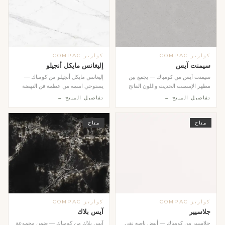
كوارتز COMPAC
كوارتز COMPAC
سيمنت آيس
إليغانس مايكل أنجيلو
سيمنت آيس من كومباك — يجمع بين
إليغانس مايكل أنجيلو من كومباك —
مظهر الإسمنت الحديث واللون الفاتح
يستوحي اسمه من عظمة فن النهضة
البارد في تصميم...
الإيطالية. عروق ف...
تفاصيل المنتج ←
تفاصيل المنتج ←
متاح
متاح
كوارتز COMPAC
كوارتز COMPAC
جلاسيير
آيس بلاك
جلاسيير من كومباك — أبيض ناصع نقي
آيس بلاك من كومباك — ضمن مجموعة