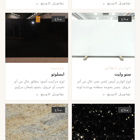
يمتاز بنقاوت...
يجمع ب...
تفاصيل المنتج ←
تفاصيل المنتج ←
متاح
متاح
كوارتز ايطالي
جرانيت
سنو وايت
ابسلوتو
لوح كوارتز أبيض ثلجي نقي خالٍ من أي
لوح جرانيت أسود مطلق خالٍ من أي
عروق، يتميز بنعومة سطحه ووحدة لونه
تحبيب أو عروق، يتمتع بلمعان مرآوي
الكاملة. ...
استثنائي يعكس ...
تفاصيل المنتج ←
تفاصيل المنتج ←
متاح
متاح