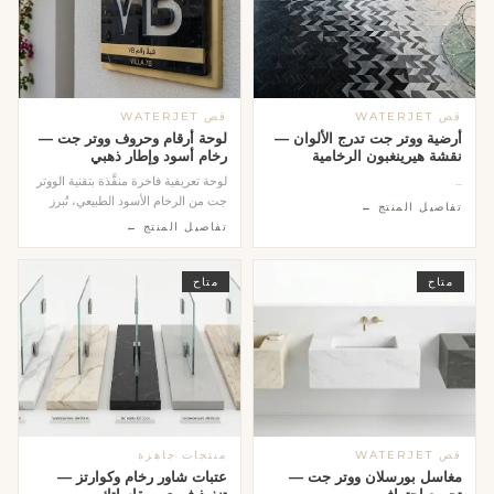
قص WATERJET
قص WATERJET
أرضية ووتر جت تدرج الألوان —
لوحة أرقام وحروف ووتر جت —
نقشة هيرينغبون الرخامية
رخام أسود وإطار ذهبي
...
لوحة تعريفية فاخرة منفَّذة بتقنية الووتر
جت من الرخام الأسود الطبيعي، تُبرز
تفاصيل المنتج ←
الحر...
تفاصيل المنتج ←
متاح
متاح
قص WATERJET
منتجات جاهزة
مغاسل بورسلان ووتر جت —
عتبات شاور رخام وكوارتز —
تجميع احترافي
تنفيذ فوري بمقاساتك