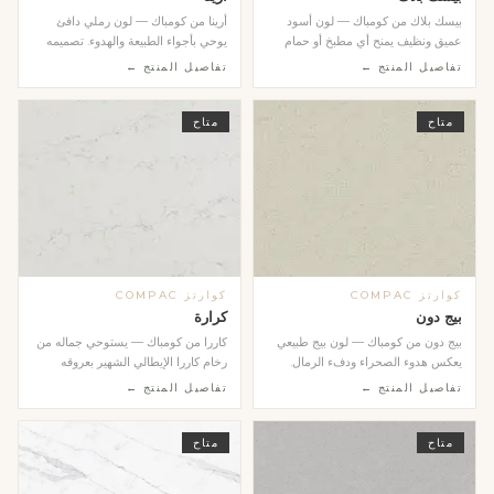
بيسك بلاك من كومباك — لون أسود
أرينا من كومباك — لون رملي دافئ
عميق ونظيف يمنح أي مطبخ أو حمام
يوحي بأجواء الطبيعة والهدوء. تصميمه
طابعاً عصرياً جري...
المتجانس وال...
تفاصيل المنتج ←
تفاصيل المنتج ←
متاح
متاح
كوارتز COMPAC
كوارتز COMPAC
بيج دون
كرارة
بيج دون من كومباك — لون بيج طبيعي
كاررا من كومباك — يستوحي جماله من
يعكس هدوء الصحراء ودفء الرمال.
رخام كاررا الإيطالي الشهير بعروقه
مثالي للمطابخ ا...
الرمادية الر...
تفاصيل المنتج ←
تفاصيل المنتج ←
متاح
متاح