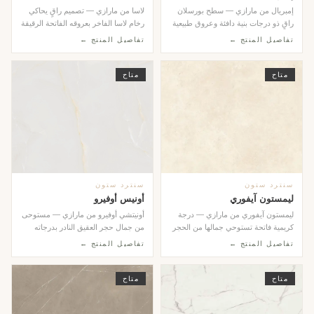
إمبريال من مارازي — سطح بورسلان
لاسا من مارازي — تصميم راقٍ يحاكي
راقٍ ذو درجات بنية دافئة وعروق طبيعية
رخام لاسا الفاخر بعروقه الفاتحة الرقيقة
أنيقة تُضف...
على خل...
تفاصيل المنتج ←
تفاصيل المنتج ←
متاح
متاح
سنترد ستون
سنترد ستون
ليمستون آيفوري
أونيس أوفيرو
ليمستون آيفوري من مارازي — درجة
أونيتشي أوفيرو من مارازي — مستوحى
كريمية فاتحة تستوحي جمالها من الحجر
من جمال حجر العقيق النادر بدرجاته
الجيري الطبي...
الزيتونية وا...
تفاصيل المنتج ←
تفاصيل المنتج ←
متاح
متاح