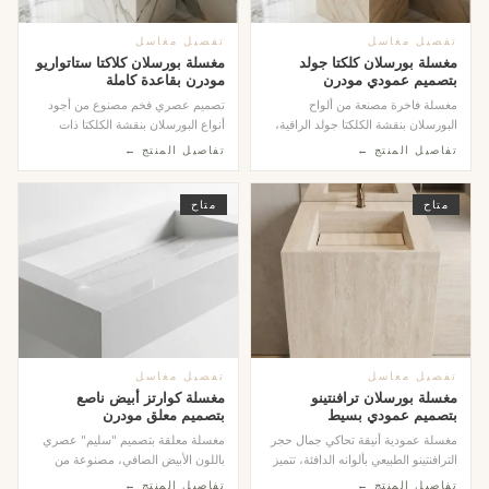
تفصيل مغاسل
تفصيل مغاسل
مغسلة بورسلان كلكتا جولد
مغسلة بورسلان كلاكتا ستاتواريو
بتصميم عمودي مودرن
مودرن بقاعدة كاملة
مغسلة فاخرة مصنعة من ألواح
تصميم عصري فخم مصنوع من أجود
البورسلان بنقشة الكلكتا جولد الراقية،
أنواع البورسلان بنقشة الكلكتا ذات
تتميز بتصميم عم...
العروق الرمادية ا...
تفاصيل المنتج ←
تفاصيل المنتج ←
متاح
متاح
تفصيل مغاسل
تفصيل مغاسل
مغسلة بورسلان ترافنتينو
مغسلة كوارتز أبيض ناصع
بتصميم عمودي بسيط
بتصميم معلق مودرن
مغسلة عمودية أنيقة تحاكي جمال حجر
مغسلة معلقة بتصميم "سليم" عصري
الترافنتينو الطبيعي بألوانه الدافئة، تتميز
باللون الأبيض الصافي، مصنوعة من
بتص...
الكوارتز المتين ا...
تفاصيل المنتج ←
تفاصيل المنتج ←