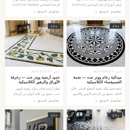
أرقى أنواع الرخام الصناعي (Artificial
الرخام الصناعي (Artificial Marble)
Marble) التي...
التي تنتجه...
تفاصيل المنتج ←
تفاصيل المنتج ←
متاح
متاح
قص WATERJET
قص WATERJET
ميدالية رخام ووتر جت — نجمة
حدود أرضية ووتر جت — زخرفة
الفسيفساء الكلاسيكية
الأوراق والزهور الكلاسيكية
تحفة فنية تُنفَّذ بتقنية القطع المائي عالي
إطار أرضية فاخر منفَّذ بتقنية الووتر
الدقة، تجمع بين الرخام الأبيض والأسود...
جت، يجمع بين ثلاثة أنواع من الرخام
الطبيعي...
تفاصيل المنتج ←
تفاصيل المنتج ←
متاح
متاح