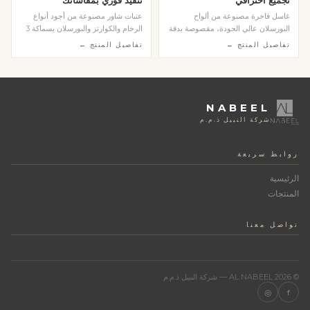
غاسل فاخرة مصنوعة من ألواح
عتبات شاور مصنوعة من أجود أنواع
البورسلان عالي الجودة، مقصوصة بدقة
الرخام والكوارتز والبورسلان بسماكة 3
عالية بتقنية الووت...
سم وتشطيب م...
تفاصيل المنتج ←
تفاصيل المنتج ←
NABEEL
شركة النبيل ذ.م.م
روابط سريعة
الرئيسية
المنتجات
تواصل معنا
© 2026 AL NABEEL — شركة النبيل ذ.م.م
◎
f