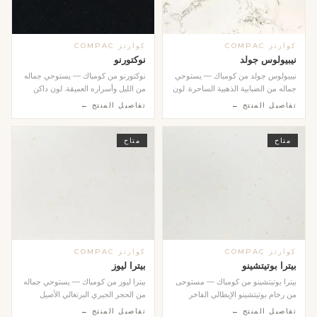
كوارتز COMPAC
كوارتز COMPAC
نيبيولوس جولد
نوكتورنو
نيبيولوس جولد من كومباك — يستوحي
نوكتورنو من كومباك — يستوحي جماله
جماله من الضبابية الذهبية الساحرة. لون
من الليل وأسراره العميقة. لون داكن
بيج ذهبي...
غني بتأثيرا...
تفاصيل المنتج ←
تفاصيل المنتج ←
متاح
متاح
كوارتز COMPAC
كوارتز COMPAC
بيترا بوتيتشينو
بيترا ليوز
بيترا بوتيتشينو من كومباك — مستوحى
بيترا ليوز من كومباك — يستوحي جماله
من رخام بوتيتشينو الإيطالي الفاخر
من الحجر الجيري البرتغالي الأصيل
بدرجاته الب...
بدرجاته الد...
تفاصيل المنتج ←
تفاصيل المنتج ←