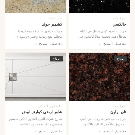
جرانيت
جرانيت
جالكسي
كشمير جولد
جرانيت أسود كوني يحمل في ثناياه
جرانيت دافئ بخلفية ذهبية كريمية
نقاطاً ذهبية وفضية تتلألأ كالنجوم في
تتخللها بقع رمادية وحمراء وسوداء
سماء الليل....
موزعة بانسجام ط...
تفاصيل المنتج ←
تفاصيل المنتج ←
متاح
متاح
جرانيت
الشاور الذكي
تان براون
شاور ارضي كوارتز ابيض
جرانيت بني غني بتدرجات من البني
تطرح شركة النبيل الشاور الذكي بتصميم
المحروق والأحمر الداكن والأسود،
هندسي مبتكر يدمج بين الفخامة
تتشابك معاً في ن...
والوظيفة، حيث ...
تفاصيل المنتج ←
تفاصيل المنتج ←