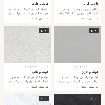
فاغالي أورو
فولكانو دارك
فاغالي أورو من كومباك — لون بيج
فولكانو دارك من كومباك — مستوحى
ذهبي دافئ يجمع بين الأناقة الكلاسيكية
من حمم البراكين الداكنة بتأثيرات بصرية
والحداثة ا...
تتراقص عل...
تفاصيل المنتج ←
تفاصيل المنتج ←
متاح
متاح
كوارتز COMPAC
كوارتز COMPAC
فولكانو جراي
فولكانو كلاود
فولكانو جراي من كومباك — رمادي
فولكانو كلاود من كومباك — يجمع بين
بركاني عميق مع تأثيرات بصرية مميزة
الجمال الفاتح للؤلؤ والعمق البركاني في
ضمن مجموعة Vol...
تصميم ...
تفاصيل المنتج ←
تفاصيل المنتج ←
متاح
متاح