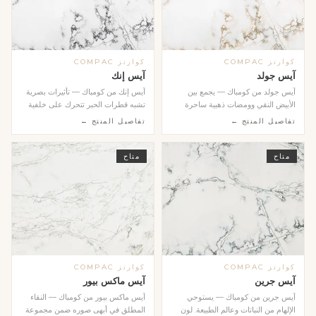
كوارتز COMPAC
كوارتز COMPAC
آيس جولد
آيس إنك
آيس جولد من كومباك — يجمع بين
آيس إنك من كومباك — تأثيرات بصرية
الأبيض النقي وومضات ذهبية ساحرة
تشبه قطرات الحبر تتحرك على خلفية
ضمن مجموعة Genesis...
فاتحة ضمن مجم...
تفاصيل المنتج ←
تفاصيل المنتج ←
متاح
متاح
كوارتز COMPAC
كوارتز COMPAC
آيس جرين
آيس ماكس بيور
آيس جرين من كومباك — يستوحي
آيس ماكس بيور من كومباك — النقاء
الإلهام من النباتات وعالم الطبيعة. لون
المطلق في أبهى صوره ضمن مجموعة