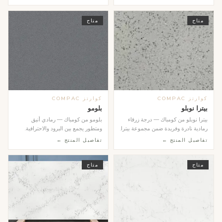
متاح
متاح
كوارتز COMPAC
كوارتز COMPAC
بيترا نوبلو
بلومو
بيترا نوبلو من كومباك — درجة زرقاء
بلومو من كومباك — رمادي أنيق
رمادية نادرة وفريدة ضمن مجموعة بيترا.
ومتطور يجمع بين البرود والاحترافية.
يمنح ال...
يتناسب مع جميع ...
تفاصيل المنتج ←
تفاصيل المنتج ←
متاح
متاح