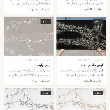
يعكس وضوح الجليد وبياضه الساحر.
Genesis التي صممها المعماري أريك
يمنح المساحات ...
ليفي. يتميز بلو...
تفاصيل المنتج ←
تفاصيل المنتج ←
متاح
متاح
كوارتز COMPAC
كوارتز COMPAC
آيس ماكس بلاك
آيس وايت
آيس ماكس بلاك من كومباك — النسخة
آيس وايت من كومباك — أبيض استثنائي
الأقوى والأكثر فخامة من آيس بلاك
ضمن مجموعة Genesis يتميز بتأثيرات
ضمن مجموعة Gen...
بصرية دقيقة...
تفاصيل المنتج ←
تفاصيل المنتج ←
متاح
متاح