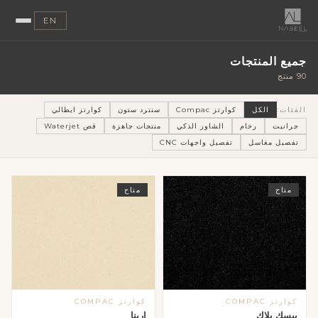
EN
جميع المنتجات
90 منتج
الفئات:
الكل
كوارتز Compac
سنترد ستون
كوارتز ايطالي
جرانيت
رخام
الشاور الذكي
منتجات جاهزة
قص Waterjet
تفصيل مغاسل
تفصيل واجهات CNC
متاح
متاح
كوارتز COMPAC
كوارتز COMPAC
بيسك بلاك
ارينا