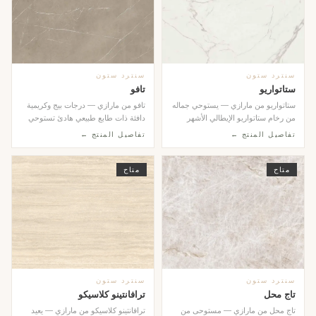
سنترد ستون
سنترد ستون
ستاتواريو
تافو
ستاتواريو من مارازي — يستوحي جماله
تافو من مارازي — درجات بيج وكريمية
من رخام ستاتواريو الإيطالي الأشهر
دافئة ذات طابع طبيعي هادئ تستوحي
عالمياً بعر...
جمالها من ال...
تفاصيل المنتج ←
تفاصيل المنتج ←
متاح
متاح
سنترد ستون
سنترد ستون
تاج محل
ترافانتينو كلاسيكو
تاج محل من مارازي — مستوحى من
ترافانتينو كلاسيكو من مارازي — يعيد