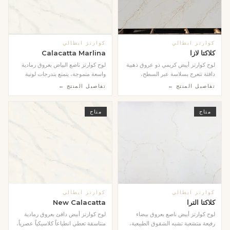
كوارتز ايطالي
كوارتز ايطالي
كلاكتا لازا
Calacatta Marlina
لوح كوارتز أبيض كريمي ذو عروق ذهبية
لوح كوارتز ناصع البياض بعروق رمادية
دافئة تتعرج بسلاسة عبر السطح،
واسعة متموجة، يتمتع بتدرجات لونية
يستحضر فخامة ا...
ناعمة تضفي...
تفاصيل المنتج ←
تفاصيل المنتج ←
متاح
متاح
كوارتز ايطالي
كوارتز ايطالي
كلاكتا الترا
New Calacatta
لوح كوارتز أبيض ناصع بعروق بيضاء
لوح كوارتز أبيض دافئ بعروق رمادية
رفيعة متشعبة تشبه الشقوق الطبيعية،
متناسقة تعطي انطباعاً كلاسيكياً عصرياً،