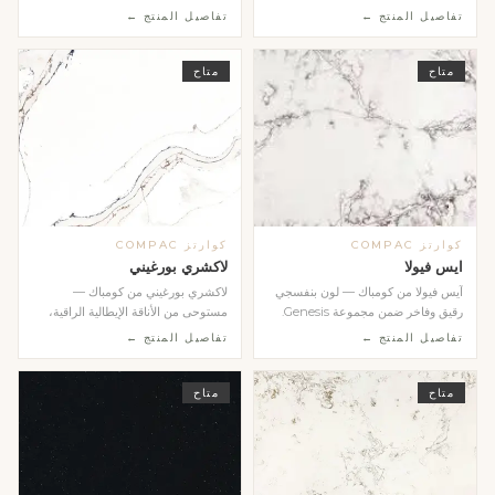
أخضر هادئ ومت...
Genesis. أبيض نا...
تفاصيل المنتج ←
تفاصيل المنتج ←
متاح
متاح
كوارتز COMPAC
كوارتز COMPAC
ايس فيولا
لاكشري بورغيني
آيس فيولا من كومباك — لون بنفسجي
لاكشري بورغيني من كومباك —
رقيق وفاخر ضمن مجموعة Genesis.
مستوحى من الأناقة الإيطالية الراقية،
يضيف بُعداً جمال...
يتميز بعروق ذهبي...
تفاصيل المنتج ←
تفاصيل المنتج ←
متاح
متاح