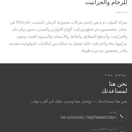
للرخام والجرانيت
شركة النبيل ذ.م.م هي إحدى شركات مجموعة الزمار، تأسست عام 1992 في
عمان. متخصصون في قطع وتركيب ألواح الكوارتز والسنترد ستون والرخام
والجرانيت، وأسطح المطابخ، والبلاط، والأرضيات والرسوم الفنية، ونقوم
بتركيبها بدقة واحترافية عالية بفضل ما نمتلكه من إمكانيات تكنولوجية متقدمة
وكادر متخصص ذو خبرة طويلة.
تواصل معنا
نحن هنا
لمساعدتك
نحن هنا لمساعدتك — تواصل معنا وسنرد عليك في أقرب وقت
هاتف
📞
+962796660552 / 06-4200063
البريد الإلكتروني