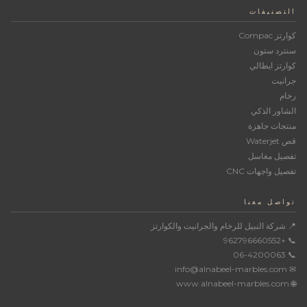
التصنيفات
كوارتز Compac
سنترد ستون
كوارتز ايطالي
جرانيت
رخام
الشاور الذكي
منتجات جاهزة
قص Waterjet
تفصيل مغاسل
تفصيل واجهات CNC
تواصل معنا
📍 شركة النبيل للرخام والجرانيت والكوارتز
📞 +962796660552
📞 06-4200063
✉ info@alnabeel-marbles.com
🌐 www.alnabeel-marbles.com