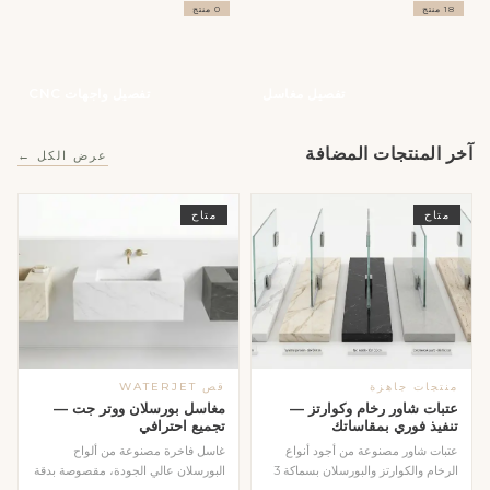
18 منتج
0 منتج
تفصيل مغاسل
تفصيل واجهات CNC
آخر المنتجات المضافة
عرض الكل ←
متاح
متاح
منتجات جاهزة
قص WATERJET
عتبات شاور رخام وكوارتز —
مغاسل بورسلان ووتر جت —
تنفيذ فوري بمقاساتك
تجميع احترافي
عتبات شاور مصنوعة من أجود أنواع
غاسل فاخرة مصنوعة من ألواح
الرخام والكوارتز والبورسلان بسماكة 3
البورسلان عالي الجودة، مقصوصة بدقة