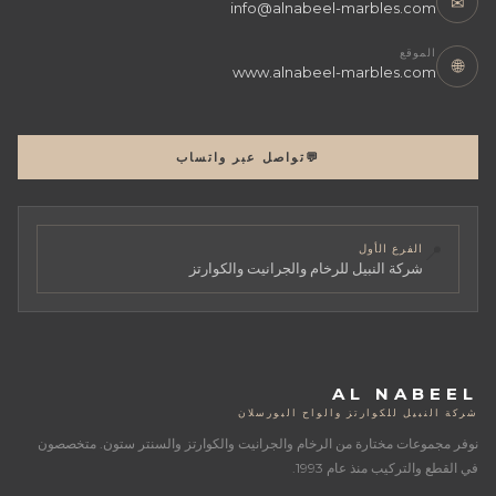
✉
info@alnabeel-marbles.com
الموقع
🌐
www.alnabeel-marbles.com
💬
تواصل عبر واتساب
📍
الفرع الأول
شركة النبيل للرخام والجرانيت والكوارتز
AL NABEEL
شركة النبيل للكوارتز والواح البورسلان
نوفر مجموعات مختارة من الرخام والجرانيت والكوارتز والسنتر ستون. متخصصون
في القطع والتركيب منذ عام 1993.