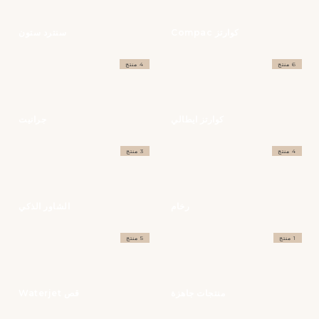
كوارتز Compac
سنترد ستون
6 منتج
4 منتج
كوارتز ايطالي
جرانيت
4 منتج
3 منتج
رخام
الشاور الذكي
1 منتج
5 منتج
منتجات جاهزة
قص Waterjet