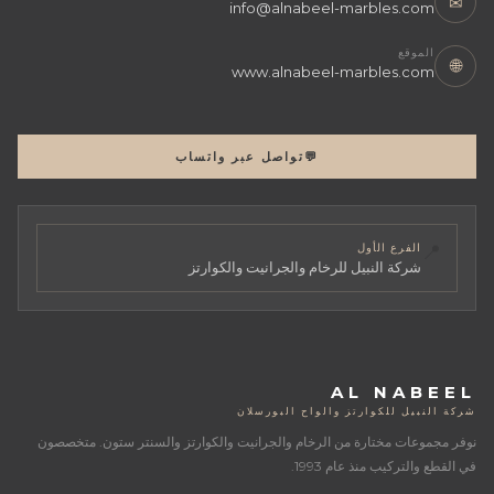
✉
info@alnabeel-marbles.com
الموقع
🌐
www.alnabeel-marbles.com
💬
تواصل عبر واتساب
📍
الفرع الأول
شركة النبيل للرخام والجرانيت والكوارتز
AL NABEEL
شركة النبيل للكوارتز والواح البورسلان
نوفر مجموعات مختارة من الرخام والجرانيت والكوارتز والسنتر ستون. متخصصون
في القطع والتركيب منذ عام 1993.