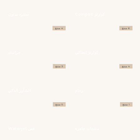
كوارتز Compac
سنترد ستون
6 منتج
4 منتج
كوارتز ايطالي
جرانيت
4 منتج
3 منتج
رخام
الشاور الذكي
1 منتج
5 منتج
منتجات جاهزة
قص Waterjet