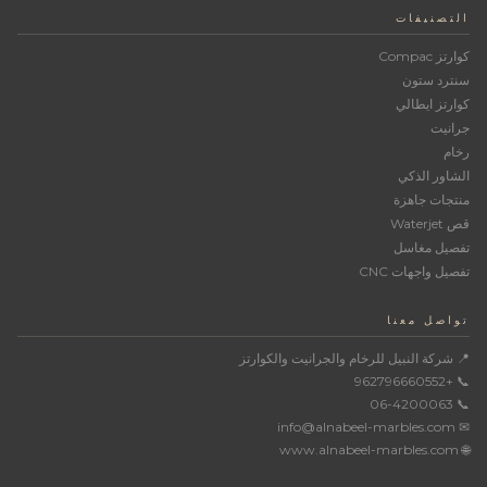
التصنيفات
كوارتز Compac
سنترد ستون
كوارتز ايطالي
جرانيت
رخام
الشاور الذكي
منتجات جاهزة
قص Waterjet
تفصيل مغاسل
تفصيل واجهات CNC
تواصل معنا
📍 شركة النبيل للرخام والجرانيت والكوارتز
📞 +962796660552
📞 06-4200063
✉ info@alnabeel-marbles.com
🌐 www.alnabeel-marbles.com