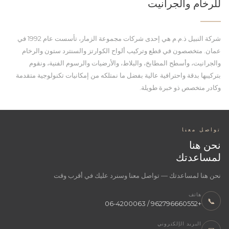
للرخام والجرانيت
شركة النبيل ذ.م.م هي إحدى شركات مجموعة الزمار، تأسست عام 1992 في
عمان. متخصصون في قطع وتركيب ألواح الكوارتز والسنترد ستون والرخام
والجرانيت، وأسطح المطابخ، والبلاط، والأرضيات والرسوم الفنية، ونقوم
بتركيبها بدقة واحترافية عالية بفضل ما نمتلكه من إمكانيات تكنولوجية متقدمة
وكادر متخصص ذو خبرة طويلة.
تواصل معنا
نحن هنا
لمساعدتك
نحن هنا لمساعدتك — تواصل معنا وسنرد عليك في أقرب وقت
هاتف
📞
+962796660552 / 06-4200063
البريد الإلكتروني