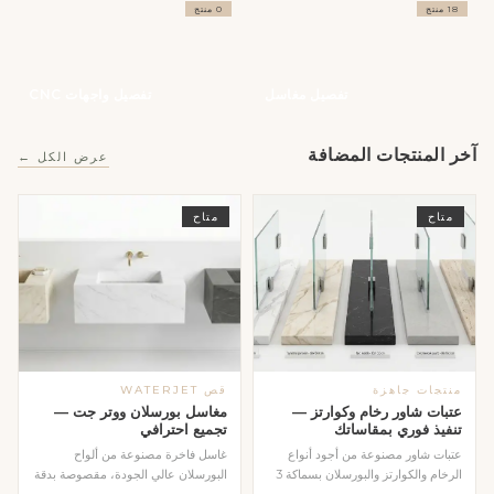
18 منتج
0 منتج
تفصيل مغاسل
تفصيل واجهات CNC
آخر المنتجات المضافة
عرض الكل ←
متاح
متاح
منتجات جاهزة
قص WATERJET
عتبات شاور رخام وكوارتز —
مغاسل بورسلان ووتر جت —
تنفيذ فوري بمقاساتك
تجميع احترافي
عتبات شاور مصنوعة من أجود أنواع
غاسل فاخرة مصنوعة من ألواح
الرخام والكوارتز والبورسلان بسماكة 3
البورسلان عالي الجودة، مقصوصة بدقة