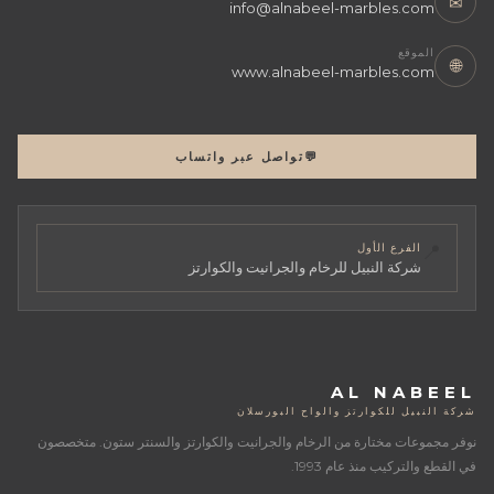
✉
info@alnabeel-marbles.com
الموقع
🌐
www.alnabeel-marbles.com
💬
تواصل عبر واتساب
📍
الفرع الأول
شركة النبيل للرخام والجرانيت والكوارتز
AL NABEEL
شركة النبيل للكوارتز والواح البورسلان
نوفر مجموعات مختارة من الرخام والجرانيت والكوارتز والسنتر ستون. متخصصون
في القطع والتركيب منذ عام 1993.