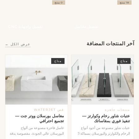
18 منتج
0 منتج
تفصيل مغاسل
تفصيل واجهات CNC
آخر المنتجات المضافة
عرض الكل ←
متاح
متاح
منتجات جاهزة
قص WATERJET
عتبات شاور رخام وكوارتز —
مغاسل بورسلان ووتر جت —
تنفيذ فوري بمقاساتك
تجميع احترافي
عتبات شاور مصنوعة من أجود أنواع
غاسل فاخرة مصنوعة من ألواح
الرخام والكوارتز والبورسلان بسماكة 3
البورسلان عالي الجودة، مقصوصة بدقة