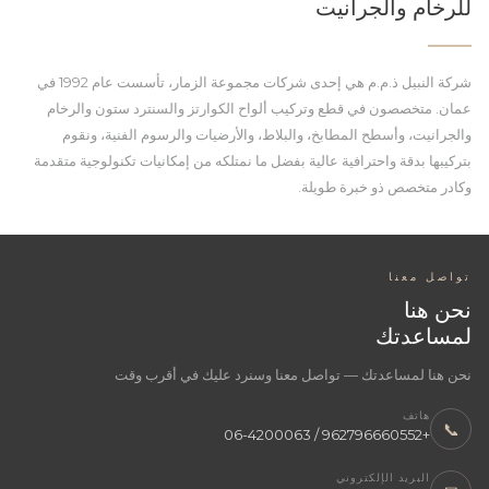
للرخام والجرانيت
شركة النبيل ذ.م.م هي إحدى شركات مجموعة الزمار، تأسست عام 1992 في
عمان. متخصصون في قطع وتركيب ألواح الكوارتز والسنترد ستون والرخام
والجرانيت، وأسطح المطابخ، والبلاط، والأرضيات والرسوم الفنية، ونقوم
بتركيبها بدقة واحترافية عالية بفضل ما نمتلكه من إمكانيات تكنولوجية متقدمة
وكادر متخصص ذو خبرة طويلة.
تواصل معنا
نحن هنا
لمساعدتك
نحن هنا لمساعدتك — تواصل معنا وسنرد عليك في أقرب وقت
هاتف
📞
+962796660552 / 06-4200063
البريد الإلكتروني