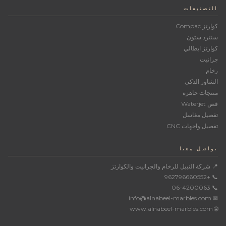
التصنيفات
كوارتز Compac
سنترد ستون
كوارتز ايطالي
جرانيت
رخام
الشاور الذكي
منتجات جاهزة
قص Waterjet
تفصيل مغاسل
تفصيل واجهات CNC
تواصل معنا
📍 شركة النبيل للرخام والجرانيت والكوارتز
📞 +962796660552
📞 06-4200063
✉ info@alnabeel-marbles.com
🌐 www.alnabeel-marbles.com