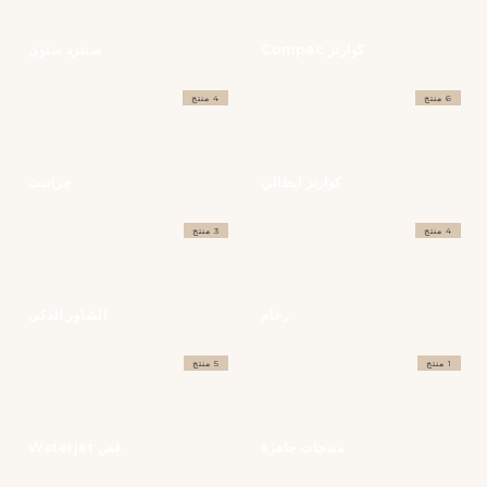
كوارتز Compac
سنترد ستون
6 منتج
4 منتج
كوارتز ايطالي
جرانيت
4 منتج
3 منتج
رخام
الشاور الذكي
1 منتج
5 منتج
منتجات جاهزة
قص Waterjet