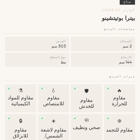
متاح
كوارتز COMPAC
بيترا بوتيتشينو
مواصفات المنتج
السماكة
العرض
2 سم
303 سم
الارتفاع
نوع السطح
144 سم
مط
ميزات المنتج
✓
✓
✓
✓
⚗️
💧
🔥
🛡
مقاوم
مقاوم
مقاوم للمواد
مقاوم
للحرارة
للامتصاص
الكيميائية
للخدش
✓
✓
✓
✓
🧼
🔒
☀️
❄️
صحي ونظيف
مقاوم للتجمد
مقاوم لاشعة
مقاوم
الشمس/
للانزلاق