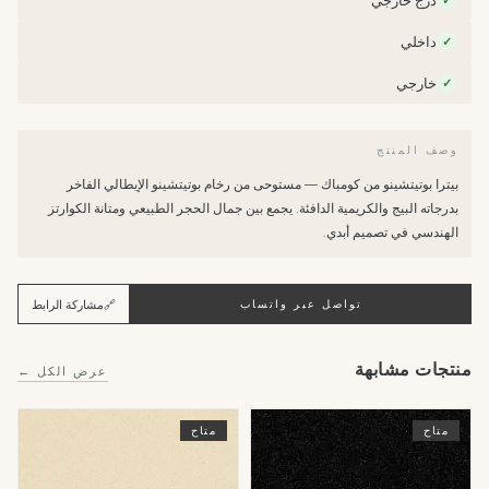
درج خارجي
✓
داخلي
✓
خارجي
✓
وصف المنتج
بيترا بوتيتشينو من كومباك — مستوحى من رخام بوتيتشينو الإيطالي الفاخر
بدرجاته البيج والكريمية الدافئة. يجمع بين جمال الحجر الطبيعي ومتانة الكوارتز
الهندسي في تصميم أبدي.
🔗
مشاركة الرابط
تواصل عبر واتساب
منتجات مشابهة
عرض الكل ←
متاح
متاح