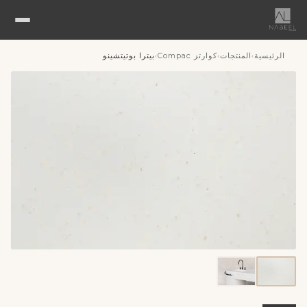
الرئيسية
المنتجات
كوارتز Compac
بيترا بوتيتشينو
›
›
›