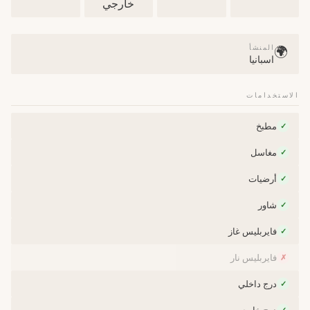
خارجي
المنشأ
🌍
اسبانيا
الاستخدامات
مطبخ
✓
مغاسل
✓
أرضيات
✓
شاور
✓
فايربليس غاز
✓
فايربليس نار
✗
درج داخلي
✓