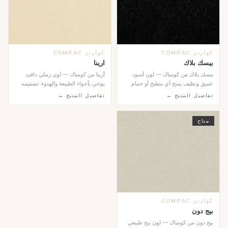
كوارتز COMPAC
كوارتز COMPAC
بيسك بلاك
ارينا
بيسك بلاك من كومباك — لون أسود
أرينا من كومباك — لون رملي دافئ
عميق ونظيف يمنح أي مطبخ أو حمام
يوحي بأجواء الطبيعة والهدوء. تصميمه
طابعاً عصرياً جري...
المتجانس وال...
تفاصيل المنتج ←
تفاصيل المنتج ←
متاح
كوارتز COMPAC
بيج دون
بيج دون من كومباك — لون بيج طبيعي