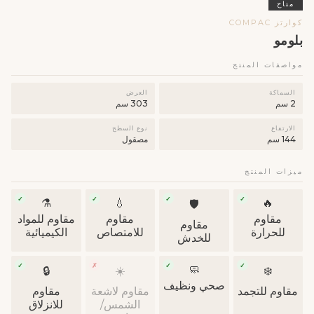
متاح
كوارتز COMPAC
بلومو
مواصفات المنتج
السماكة
العرض
2 سم
303 سم
الارتفاع
نوع السطح
144 سم
مصقول
ميزات المنتج
✓
✓
✓
✓
⚗️
💧
🔥
🛡
مقاوم
مقاوم
مقاوم للمواد
مقاوم
للحرارة
للامتصاص
الكيميائية
للخدش
✓
✗
✓
✓
🧼
🔒
☀️
❄️
صحي ونظيف
مقاوم للتجمد
مقاوم لاشعة
مقاوم
الشمس/
للانزلاق