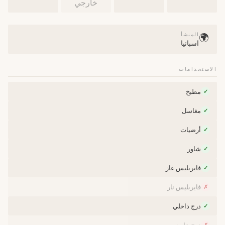
خارجي
المنشأ
🌍
اسبانيا
الاستخدامات
مطبخ
✓
مغاسل
✓
أرضيات
✓
شاور
✓
فايربليس غاز
✓
فايربليس نار
✗
درج داخلي
✓