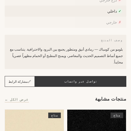
درج خارجي
✗
داخلي
✓
خارجي
✗
وصف المنتج
بلومو من كومباك — رمادي أنيق ومتطور يجمع بين البرود والاحترافية. يتناسب مع
جميع أنماط التصميم الحديث والمعاصر، ويمنح المطبخ أو الحمام مظهراً عصرياً
محايداً.
🔗
مشاركة الرابط
تواصل عبر واتساب
منتجات مشابهة
عرض الكل ←
متاح
متاح