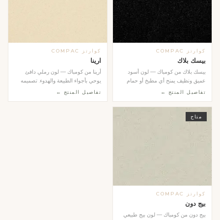
كوارتز COMPAC
كوارتز COMPAC
بيسك بلاك
ارينا
بيسك بلاك من كومباك — لون أسود
أرينا من كومباك — لون رملي دافئ
عميق ونظيف يمنح أي مطبخ أو حمام
يوحي بأجواء الطبيعة والهدوء. تصميمه
طابعاً عصرياً جري...
المتجانس وال...
تفاصيل المنتج ←
تفاصيل المنتج ←
متاح
كوارتز COMPAC
بيج دون
بيج دون من كومباك — لون بيج طبيعي