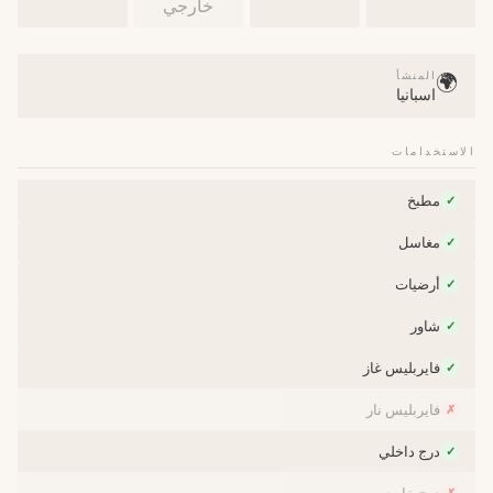
خارجي
المنشأ
🌍
اسبانيا
الاستخدامات
مطبخ
✓
مغاسل
✓
أرضيات
✓
شاور
✓
فايربليس غاز
✓
فايربليس نار
✗
درج داخلي
✓