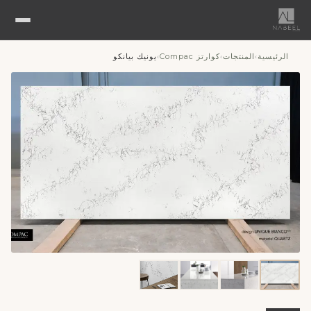
الرئيسية
المنتجات
كوارتز Compac
يونيك بيانكو
›
›
›