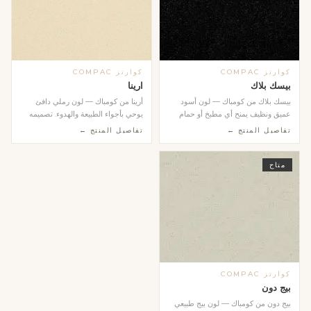
كوارتز COMPAC
كوارتز COMPAC
بيسك بلاك
ارينا
بيسك بلاك من كومباك — لون أسود
أرينا من كومباك — لون رملي دافئ
عميق ونظيف يمنح أي مطبخ أو حمام
يوحي بأجواء الطبيعة والهدوء. تصميمه
طابعاً عصرياً جري...
المتجانس وال...
تفاصيل المنتج ←
تفاصيل المنتج ←
متاح
كوارتز COMPAC
بيج دون
بيج دون من كومباك — لون بيج طبيعي