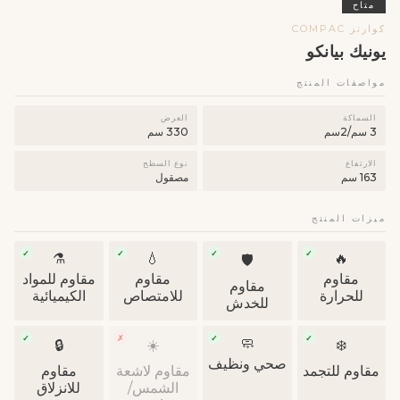
متاح
كوارتز COMPAC
يونيك بيانكو
مواصفات المنتج
السماكة
العرض
3 سم/2سم
330 سم
الارتفاع
نوع السطح
163 سم
مصقول
ميزات المنتج
✓
✓
✓
✓
⚗️
💧
🔥
🛡
مقاوم
مقاوم
مقاوم للمواد
مقاوم
للحرارة
للامتصاص
الكيميائية
للخدش
✓
✗
✓
✓
🧼
🔒
☀️
❄️
صحي ونظيف
مقاوم للتجمد
مقاوم لاشعة
مقاوم
الشمس/
للانزلاق