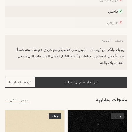
درج خارجي
✗
داخلي
✓
خارجي
✗
وصف المنتج
يونيك بيانكو من كومباك — أبيض نقي كلاسيكي مع عروق خفيفة تمنحه عمقاً
جمالياً دون المساس ببساطته وأناقته. الخيار الأمثل للمساحات التي تسعى
لفخامة بلا مبالغة.
🔗
مشاركة الرابط
تواصل عبر واتساب
منتجات مشابهة
عرض الكل ←
متاح
متاح