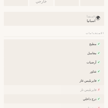
خارجي
المنشأ
🌍
اسبانيا
الاستخدامات
مطبخ
✓
مغاسل
✓
أرضيات
✓
شاور
✓
فايربليس غاز
✓
فايربليس نار
✗
درج داخلي
✓