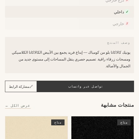
درج خارجي
✗
داخلي
✓
خارجي
✗
وصف المنتج
يونيك كالاكاتا بلو من كومباك — إبداع فريد يجمع بين الأبيض الكالاكاتا الكلاسيكي
ومسحات زرقاء راقية. تصميم حصري ينقل المساحات إلى مستوى جديد من
الجمال والأصالة.
🔗
مشاركة الرابط
تواصل عبر واتساب
منتجات مشابهة
عرض الكل ←
متاح
متاح