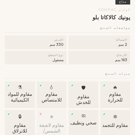
متاح
كوارتز COMPAC
يونيك كالاكاتا بلو
مواصفات المنتج
السماكة
العرض
2 سم
330 سم
الارتفاع
نوع السطح
163 سم
مصقول
ميزات المنتج
✓
✓
✓
✓
⚗️
💧
🔥
🛡
مقاوم
مقاوم
مقاوم للمواد
مقاوم
للحرارة
للامتصاص
الكيميائية
للخدش
✓
✗
✓
✓
🧼
🔒
☀️
❄️
صحي ونظيف
مقاوم للتجمد
مقاوم لاشعة
مقاوم
الشمس/
للانزلاق