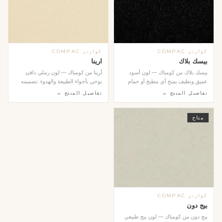
كوارتز COMPAC
كوارتز COMPAC
بيسك بلاك
ارينا
بيسك بلاك من كومباك — لون أسود
أرينا من كومباك — لون رملي دافئ
عميق ونظيف يمنح أي مطبخ أو حمام
يوحي بأجواء الطبيعة والهدوء. تصميمه
طابعاً عصرياً جري...
المتجانس وال...
تفاصيل المنتج ←
تفاصيل المنتج ←
متاح
كوارتز COMPAC
بيج دون
بيج دون من كومباك — لون بيج طبيعي