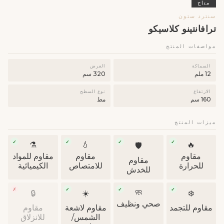
متاح
سنترد ستون
ترافانتينو كلاسيكو
مواصفات المنتج
السماكة
العرض
12 ملم
320 سم
الارتفاع
نوع السطح
160 سم
مط
ميزات المنتج
✓
✓
✓
✓
⚗️
💧
🔥
🛡
مقاوم
مقاوم
مقاوم للمواد
مقاوم
للحرارة
للامتصاص
الكيميائية
للخدش
✗
✓
✓
✓
🧼
🔒
☀️
❄️
صحي ونظيف
مقاوم للتجمد
مقاوم لاشعة
مقاوم
الشمس/
للانزلاق