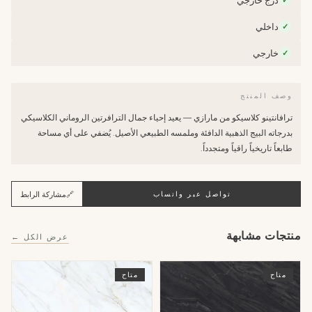
درج خارجي
✓
داخلي
✓
خارجي
✓
وصف المنتج
ترافانتينو كلاسيكو من مارازي — يعيد إحياء جمال الترافرتين الروماني الكلاسيكي
بدرجاته البيج الذهبية الدافئة وملمسه الطبيعي الأصيل. يُضفي على أي مساحة
طابعاً تاريخياً راقياً ومتجدداً.
🔗
مشاركة الرابط
تواصل عبر واتساب
منتجات مشابهة
عرض الكل ←
متاح
متاح