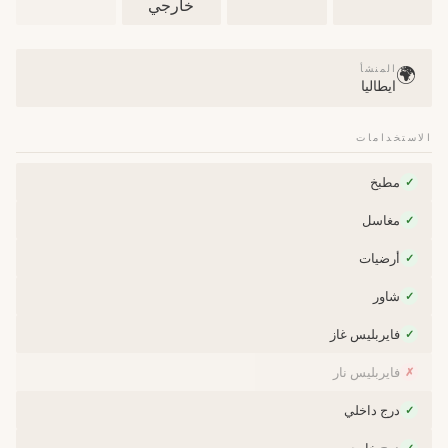
خارجي
المنشأ
🌍
ايطاليا
الاستخدامات
مطبخ
✓
مغاسل
✓
أرضيات
✓
شاور
✓
فايربليس غاز
✓
فايربليس نار
✗
درج داخلي
✓