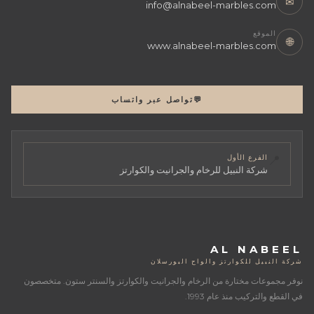
✉
info@alnabeel-marbles.com
الموقع
🌐
www.alnabeel-marbles.com
💬
تواصل عبر واتساب
📍
الفرع الأول
شركة النبيل للرخام والجرانيت والكوارتز
AL NABEEL
شركة النبيل للكوارتز والواح البورسلان
نوفر مجموعات مختارة من الرخام والجرانيت والكوارتز والسنتر ستون. متخصصون
في القطع والتركيب منذ عام 1993.