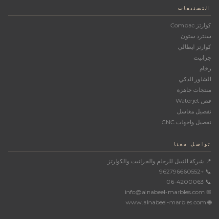
التصنيفات
كوارتز Compac
سنترد ستون
كوارتز ايطالي
جرانيت
رخام
الشاور الذكي
منتجات جاهزة
قص Waterjet
تفصيل مغاسل
تفصيل واجهات CNC
تواصل معنا
📍 شركة النبيل للرخام والجرانيت والكوارتز
📞 +962796660552
📞 06-4200063
✉ info@alnabeel-marbles.com
🌐 www.alnabeel-marbles.com