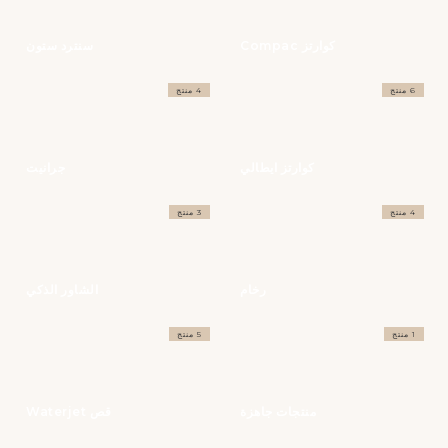
كوارتز Compac
سنترد ستون
6 منتج
4 منتج
كوارتز ايطالي
جرانيت
4 منتج
3 منتج
رخام
الشاور الذكي
1 منتج
5 منتج
منتجات جاهزة
قص Waterjet