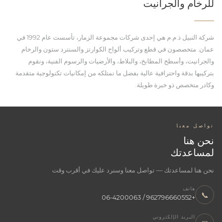
للرخام والجرانيت
شركة النبيل ذ.م.م هي إحدى شركات مجموعة الزمار، تأسست عام 1992 في
عمان. متخصصون في قطع وتركيب ألواح الكوارتز والسنترد ستون والرخام
والجرانيت، وأسطح المطابخ، والبلاط، والأرضيات والرسوم الفنية، ونقوم
بتركيبها بدقة واحترافية عالية بفضل ما نمتلكه من إمكانيات تكنولوجية متقدمة
وكادر متخصص ذو خبرة طويلة.
تواصل معنا
نحن هنا
لمساعدتك
نحن هنا لمساعدتك — تواصل معنا وسنرد عليك في أقرب وقت
هاتف
📞
+962796660552 / 06-4200063
البريد الإلكتروني