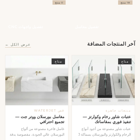
18 منتج
0 منتج
تفصيل مغاسل
تفصيل واجهات CNC
آخر المنتجات المضافة
عرض الكل ←
متاح
متاح
منتجات جاهزة
قص WATERJET
عتبات شاور رخام وكوارتز —
مغاسل بورسلان ووتر جت —
تنفيذ فوري بمقاساتك
تجميع احترافي
عتبات شاور مصنوعة من أجود أنواع
غاسل فاخرة مصنوعة من ألواح
الرخام والكوارتز والبورسلان بسماكة 3
البورسلان عالي الجودة، مقصوصة بدقة