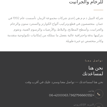
للرخام والجرانيت
شركة النبيل ذ.م.م هي إحدى شركات مجموعة الزمار، تأسست عام 1992 في
عمان. متخصصون في قطع وتركيب ألواح الكوارتز والسنترد ستون والرخام
والجرانيت، وأسطح المطابخ، والبلاط، والأرضيات والرسوم الفنية، ونقوم
بتركيبها بدقة واحترافية عالية بفضل ما نمتلكه من إمكانيات تكنولوجية متقدمة
وكادر متخصص ذو خبرة طويلة.
تواصل معنا
نحن هنا
لمساعدتك
نحن هنا لمساعدتك — تواصل معنا وسنرد عليك في أقرب وقت
هاتف
📞
+962796660552 / 06-4200063
البريد الإلكتروني