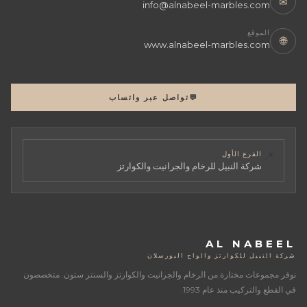
✉
info@alnabeel-marbles.com
الموقع
🌐
www.alnabeel-marbles.com
💬
تواصل عبر واتساب
📍
الفرع الأول
شركة النبيل للرخام والجرانيت والكوارتز
AL NABEEL
شركة النبيل للكوارتز والواح البورسلان
نوفر مجموعات مختارة من الرخام والجرانيت والكوارتز والسنتر ستون. متخصصون
في القطع والتركيب منذ عام 1993.