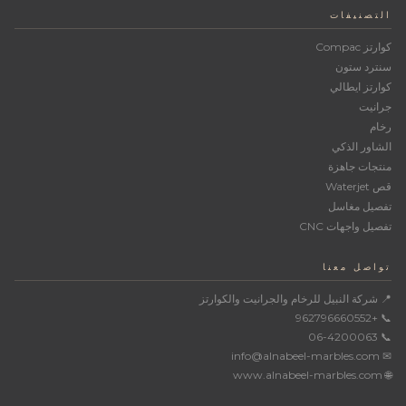
التصنيفات
كوارتز Compac
سنترد ستون
كوارتز ايطالي
جرانيت
رخام
الشاور الذكي
منتجات جاهزة
قص Waterjet
تفصيل مغاسل
تفصيل واجهات CNC
تواصل معنا
📍 شركة النبيل للرخام والجرانيت والكوارتز
📞 +962796660552
📞 06-4200063
✉ info@alnabeel-marbles.com
🌐 www.alnabeel-marbles.com