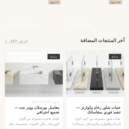
18 منتج
0 منتج
تفصيل مغاسل
تفصيل واجهات CNC
آخر المنتجات المضافة
عرض الكل ←
متاح
متاح
منتجات جاهزة
قص WATERJET
عتبات شاور رخام وكوارتز —
مغاسل بورسلان ووتر جت —
تنفيذ فوري بمقاساتك
تجميع احترافي
عتبات شاور مصنوعة من أجود أنواع
غاسل فاخرة مصنوعة من ألواح
الرخام والكوارتز والبورسلان بسماكة 3
البورسلان عالي الجودة، مقصوصة بدقة