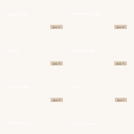
كوارتز Compac
سنترد ستون
6 منتج
4 منتج
كوارتز ايطالي
جرانيت
4 منتج
3 منتج
رخام
الشاور الذكي
1 منتج
5 منتج
منتجات جاهزة
قص Waterjet