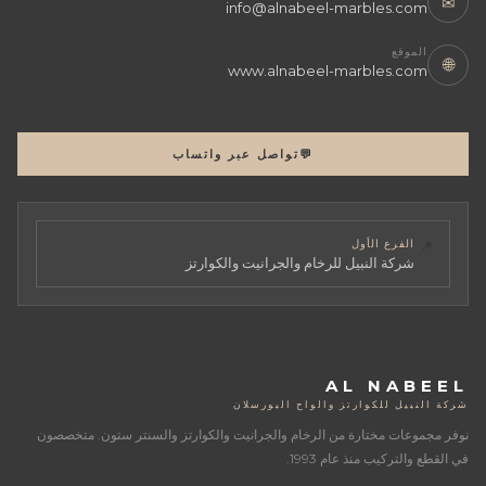
✉
info@alnabeel-marbles.com
الموقع
🌐
www.alnabeel-marbles.com
💬
تواصل عبر واتساب
📍
الفرع الأول
شركة النبيل للرخام والجرانيت والكوارتز
AL NABEEL
شركة النبيل للكوارتز والواح البورسلان
نوفر مجموعات مختارة من الرخام والجرانيت والكوارتز والسنتر ستون. متخصصون
في القطع والتركيب منذ عام 1993.