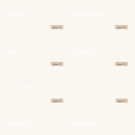
كوارتز Compac
سنترد ستون
6 منتج
4 منتج
كوارتز ايطالي
جرانيت
4 منتج
3 منتج
رخام
الشاور الذكي
1 منتج
5 منتج
منتجات جاهزة
قص Waterjet