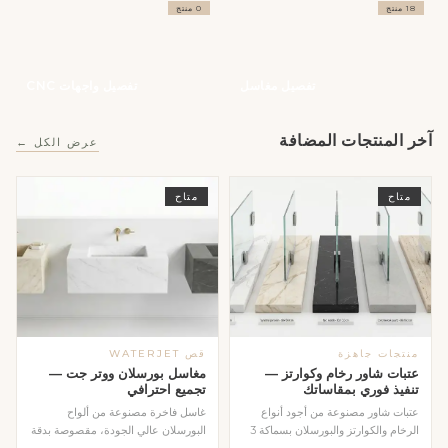
18 منتج
0 منتج
تفصيل مغاسل
تفصيل واجهات CNC
آخر المنتجات المضافة
عرض الكل ←
متاح
متاح
منتجات جاهزة
قص WATERJET
عتبات شاور رخام وكوارتز —
مغاسل بورسلان ووتر جت —
تنفيذ فوري بمقاساتك
تجميع احترافي
عتبات شاور مصنوعة من أجود أنواع
غاسل فاخرة مصنوعة من ألواح
الرخام والكوارتز والبورسلان بسماكة 3
البورسلان عالي الجودة، مقصوصة بدقة