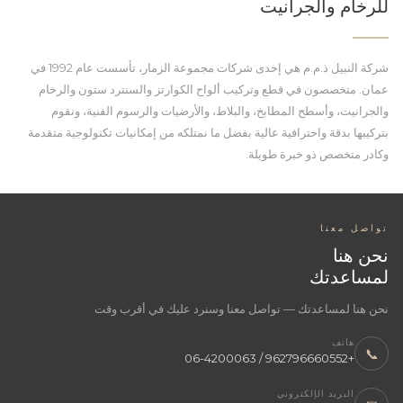
للرخام والجرانيت
شركة النبيل ذ.م.م هي إحدى شركات مجموعة الزمار، تأسست عام 1992 في
عمان. متخصصون في قطع وتركيب ألواح الكوارتز والسنترد ستون والرخام
والجرانيت، وأسطح المطابخ، والبلاط، والأرضيات والرسوم الفنية، ونقوم
بتركيبها بدقة واحترافية عالية بفضل ما نمتلكه من إمكانيات تكنولوجية متقدمة
وكادر متخصص ذو خبرة طويلة.
تواصل معنا
نحن هنا
لمساعدتك
نحن هنا لمساعدتك — تواصل معنا وسنرد عليك في أقرب وقت
هاتف
📞
+962796660552 / 06-4200063
البريد الإلكتروني