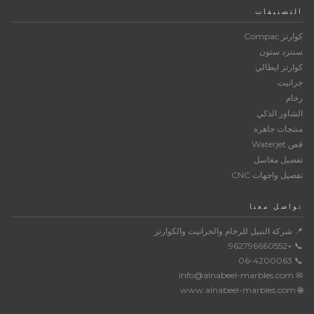
التصنيفات
كوارتز Compac
سنترد ستون
كوارتز ايطالي
جرانيت
رخام
الشاور الذكي
منتجات جاهزة
قص Waterjet
تفصيل مغاسل
تفصيل واجهات CNC
تواصل معنا
📍 شركة النبيل للرخام والجرانيت والكوارتز
📞 +962796660552
📞 06-4200063
✉ info@alnabeel-marbles.com
🌐 www.alnabeel-marbles.com