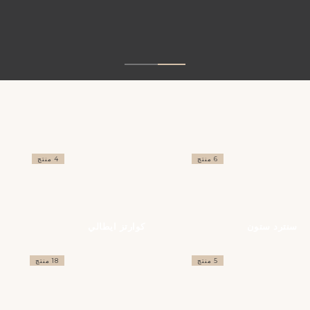
6 منتج
4 منتج
سنترد ستون
كوارتز ايطالي
5 منتج
18 منتج