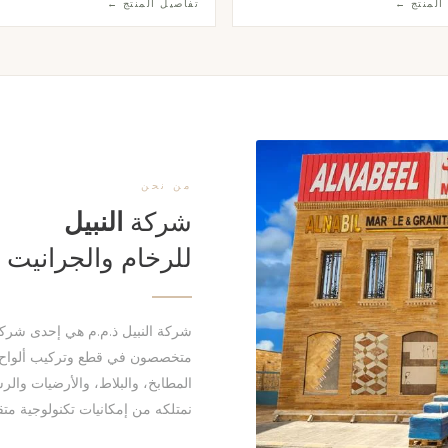
المنتج ←
تفاصيل المنتج ←
قى المشاريع السكنية والتجارية.
للمطابخ العصرية الأنيقة.
من نحن
شركة
النبيل
للرخام والجرانيت
متخصصون في قطع وتركيب ألواح ا
المطابخ، والبلاط، والأرضيات والرس
نمتلكه من إمكانيات تكنولوجية م