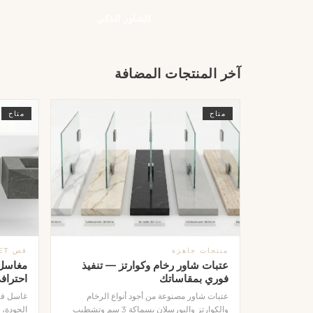
الشاور الذكي
آخر المنتجات المضافة
متاح
متاح
منتجات جاهزة
قص WATERJET
عتبات شاور رخام وكوارتز — تنفيذ
مغاسل 
فوري بمقاساتك
احتراف
عتبات شاور مصنوعة من أجود أنواع الرخام
غاسل فا
والكوارتز والبورسلان بسماكة 3 سم وتشطيب
الجودة، 