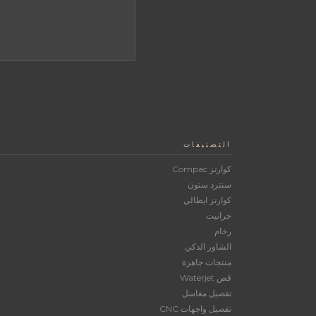
التصنيفات
كوارتز Compac
سنترد ستون
كوارتز ايطالي
جرانيت
رخام
الشاور الذكي
منتجات جاهزة
قص Waterjet
تفصيل مغاسل
تفصيل واجهات CNC