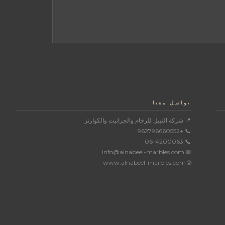
تواصل معنا
📍 شركة النبيل للرخام والجرانيت والكوارتز
📞 +962796660552
📞 06-4200063
✉ info@alnabeel-marbles.com
🌐 www.alnabeel-marbles.com