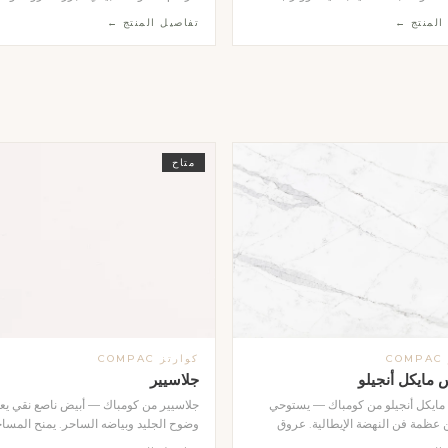
 يدوياً في المصنع لتشكيل حوض متكامل
بقطع دقيقة الحواف وعمق منحوت يعكس 
المنتج ←
تفاصيل المنتج ←
توفر بثلاثة ألوان: البيج الدافئ، الأبيض
بشكل مميز. تحيط بها إطار معدني ذهبي 
ا، والرمادي الداكن. تتميز بحوافها الحادة
يمنحها لمسة ملكية رفيعة. تُثبَّت على واج
 وسطحها المقاوم للبقع والرطوبة. تُثبَّت
الفلل والقصور والمشاريع الفندقية، وتُنفَّذ 
ار بشكل عائم وتمنح الحمام طابعاً
اسم أو رقم أو حروف حسب طلب العميل.
فاخراً. تُنفَّذ بالأحجام والألوان المطلوبة
ب العميل.
متاح
C
كوارتز COMPAC
 مايكل أنجيلو
جلاسيير
 مايكل أنجيلو من كومباك — يستوحي
جلاسيير من كومباك — أبيض ناصع نقي ي
عظمة فن النهضة الإيطالية. عروق
وضوح الجليد وبياضه الساحر. يمنح المسا
ية تمنح سطحه عمقاً بصرياً استثنائياً
شعوراً بالاتساع والنقاء، وهو الخيار المثال