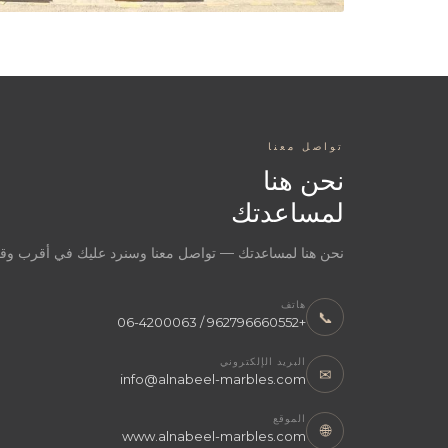
تواصل معنا
نحن هنا
لمساعدتك
نحن هنا لمساعدتك — تواصل معنا وسنرد عليك في أقرب و
هاتف
📞
+962796660552 / 06-4200063
البريد الإلكتروني
✉
info@alnabeel-marbles.com
الموقع
🌐
www.alnabeel-marbles.com