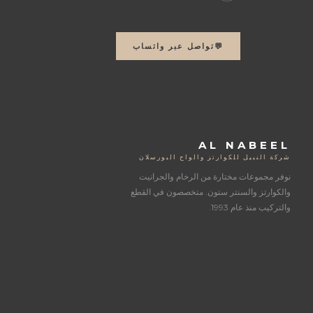
💬
تواصل عبر واتساب
AL NABEEL
شركة النبيل للكوارتز والواح البورسلان
نوفر مجموعات مختارة من الرخام والجرانيت
والكوارتز والسنتر ستون. متخصصون في القطع
والتركيب منذ عام 1993.