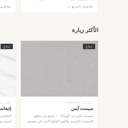
مصقول ناعم. ننفذ لك العتبة بالمقاس الذي
ومجمَّعة
تفاصيل المنتج ←
تفاصيل 
تحتاجه بدقة عالية وفي وقت قياسي، وتتوفر
الأوجه. ت
بألوان ومواد متعددة تناسب تصميم حمامك سواء
الكالاكات
كان كلاسيكياً أو عصرياً. قطعة واحدة تصنع الفرق
والنظيفة
في إطار الشاور وتمنحه لمسة فاخرة متكاملة.
على الجد
الأكثر زيارة
معمارياً 
حسب طل
متاح
متاح
كوارتز COMPAC
كوارتز OMPAC
سيمنت آيس
إليغانس
سيمنت آيس من كومباك — يجمع بين مظهر
إليغانس
الإسمنت الحديث واللون الفاتح البارد في تصميم
اسمه من 
عصري متكامل. الخيار الأمثل لمن يبحث عن
فاخرة غن