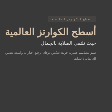
أسطح SINTERED STONE المشرقة
أسطح الكوارتز العالمية
أسطح الكوارتز العالمية
أسطح intered Stone
عالم من الخيارات المختل
المشرقة
حيث تلتقي الصلابة بالجمال
تميز بتصاميم عصرية جريئة تعكس ذوقك الرفيع. خيارات واسعة تضمن
جمال الطبيعة بصلابة استثنائية
لك متانة لا تضاهى.
أضف إشراقة فريدة لمطبخك مع تصاميم تحاكي نقاء الرخام الطبيعي.
مزيج مثالي بين الأناقة المطلقة والأداء العملي الذي يقاوم الزمن.