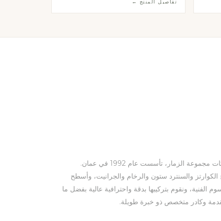
تفاصيل المنتج ←
التناقض بين الظلام والضوء في تصميم استثنائي.
شركة النبيل ذ.م.م هي إحدى شركات مجموعة الزمار، تأسست عام 1992 في عمان.
لكوارتز والسنترد ستون والرخام والجرانيت، وأسطح
وم الفنية، ونقوم بتركيبها بدقة واحترافية عالية بفضل ما
تقدمة وكادر متخصص ذو خبرة طويلة.