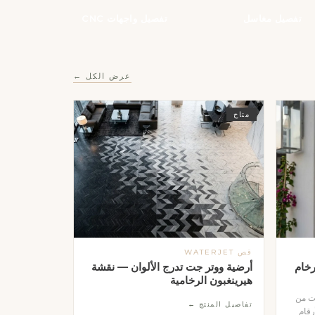
تفصيل مغاسل
تفصيل واجهات CNC
عرض الكل ←
متاح
قص WATERJET
خام
أرضية ووتر جت تدرج الألوان — نقشة
هيرينغبون الرخامية
جت من
تفاصيل المنتج ←
رقام