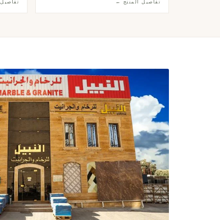
تفاصيل المنتج ←
تفاصيل 
أسلوب إندستريال أنيق وراقٍ.
يليق بأر