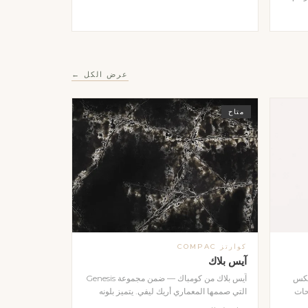
الضوء
مصقول
هات
بأي
عرض الكل ←
متاح
كوارتز COMPAC
آيس بلاك
عكس
آيس بلاك من كومباك — ضمن مجموعة Genesis
حات
التي صممها المعماري أريك ليفي. يتميز بلونه
ي
الأسود العميق مع تأثيرات بصرية آسرة تعكس