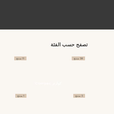
تصفح حسب الفئة
38 منتج
11 منتج
كوارتز Compac
3 منتج
1 منتج