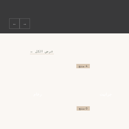
←
→
عرض الكل ←
4 منتج
جرانيت
رخام
0 منتج