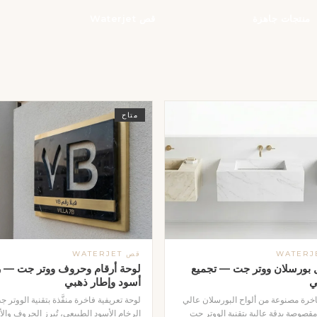
منتجات جاهزة
قص Waterjet
متاح
قص WATERJET
بورسلان ووتر جت — تجميع
لوحة أرقام وحروف ووتر جت — ر
ي
أسود وإطار ذهبي
خرة مصنوعة من ألواح البورسلان عالي
لوحة تعريفية فاخرة منفَّذة بتقنية الووتر 
مقصوصة بدقة عالية بتقنية الووتر جت
الرخام الأسود الطبيعي، تُبرز الحروف والأ