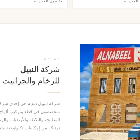
المنتج ←
تفاصيل المنتج ←
قى المشاريع السكنية والتجارية.
للمطابخ العصرية الأنيقة.
من نحن
شركة
النبيل
للرخام والجرانيت
متخصصون في قطع وتركيب ألواح ا
المطابخ، والبلاط، والأرضيات والرس
نمتلكه من إمكانيات تكنولوجية م