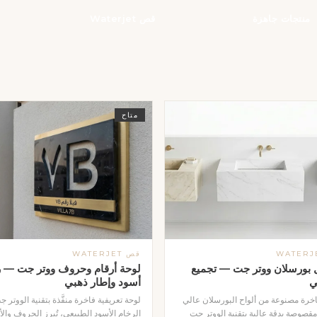
منتجات جاهزة
قص Waterjet
متاح
قص WATERJET
بورسلان ووتر جت — تجميع
لوحة أرقام وحروف ووتر جت — ر
ي
أسود وإطار ذهبي
خرة مصنوعة من ألواح البورسلان عالي
لوحة تعريفية فاخرة منفَّذة بتقنية الووتر 
مقصوصة بدقة عالية بتقنية الووتر جت
الرخام الأسود الطبيعي، تُبرز الحروف والأ