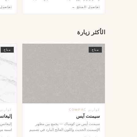
مصقول ناعم. ننفذ لك العتبة بالمقاس الذي
ومجمَّعة
تفاصيل المنتج ←
تفاصيل 
تحتاجه بدقة عالية وفي وقت قياسي، وتتوفر
الأوجه. ت
بألوان ومواد متعددة تناسب تصميم حمامك سواء
الكالاكات
كان كلاسيكياً أو عصرياً. قطعة واحدة تصنع الفرق
والنظيفة
في إطار الشاور وتمنحه لمسة فاخرة متكاملة.
على الجد
الأكثر زيارة
معمارياً 
حسب طل
متاح
متاح
كوارتز COMPAC
كوارتز OMPAC
سيمنت آيس
إليغانس
سيمنت آيس من كومباك — يجمع بين مظهر
إليغانس
الإسمنت الحديث واللون الفاتح البارد في تصميم
اسمه من 
عصري متكامل. الخيار الأمثل لمن يبحث عن
فاخرة غن