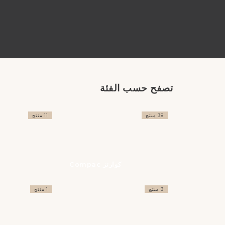
تصفح حسب الفئة
38 منتج
11 منتج
كوارتز Compac
3 منتج
1 منتج