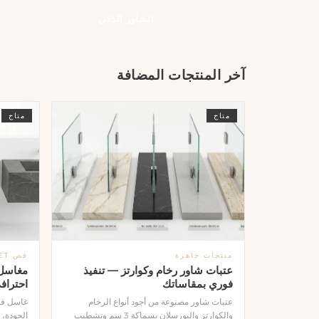
الشاور الذكي
آخر المنتجات المضافة
متاح
متاح
منتجات جاهزة
قص WATERJET
عتبات شاور رخام وكوارتز — تنفيذ
مغاسل 
فوري بمقاساتك
احتراف
عتبات شاور مصنوعة من أجود أنواع الرخام
غاسل فا
والكوارتز والبورسلان بسماكة 3 سم وتشطيب
الجودة، 