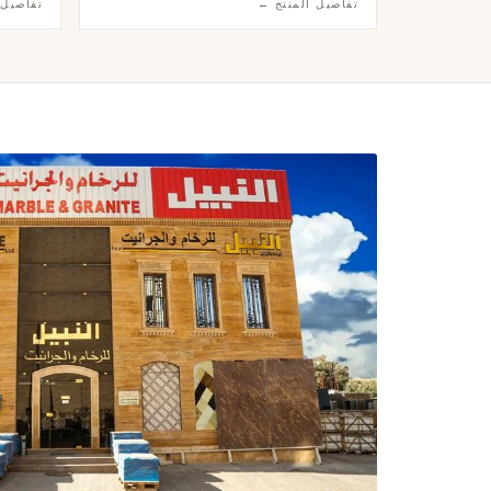
تفاصيل المنتج ←
تفاصيل 
أسلوب إندستريال أنيق وراقٍ.
يليق بأر