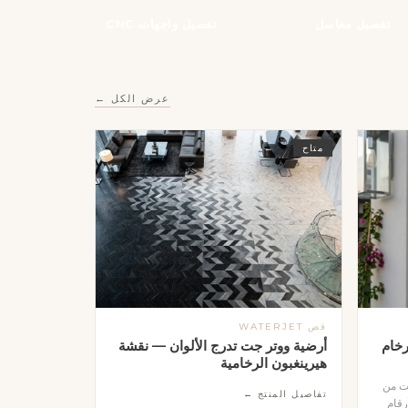
تفصيل مغاسل
تفصيل واجهات CNC
عرض الكل ←
متاح
قص WATERJET
خام
أرضية ووتر جت تدرج الألوان — نقشة
هيرينغبون الرخامية
جت من
تفاصيل المنتج ←
رقام