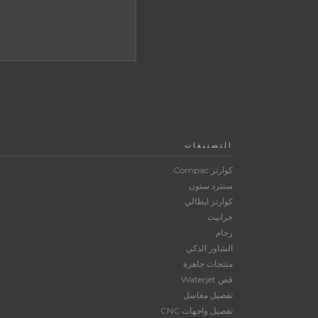
التصنيفات
كوارتز Compac
سنترد ستون
كوارتز ايطالي
جرانيت
رخام
الشاور الذكي
منتجات جاهزة
قص Waterjet
تفصيل مغاسل
تفصيل واجهات CNC