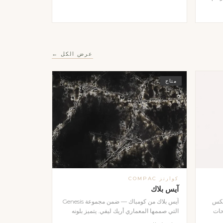
الضوء
مصقول
هات
بأي
عرض الكل ←
متاح
كوارتز COMPAC
آيس بلاك
عكس
آيس بلاك من كومباك — ضمن مجموعة Genesis
حات
التي صممها المعماري أريك ليفي. يتميز بلونه
ي
الأسود العميق مع تأثيرات بصرية آسرة تعكس