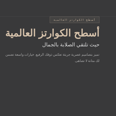
أسطح SINTERED STONE المشرقة
أسطح الكوارتز العالمية
أسطح الكوارتز العالمية
أسطح intered Stone
عالم من الخيارات المختل
المشرقة
حيث تلتقي الصلابة بالجمال
تميز بتصاميم عصرية جريئة تعكس ذوقك الرفيع. خيارات واسعة تضمن
جمال الطبيعة بصلابة استثنائية
لك متانة لا تضاهى.
أضف إشراقة فريدة لمطبخك مع تصاميم تحاكي نقاء الرخام الطبيعي.
مزيج مثالي بين الأناقة المطلقة والأداء العملي الذي يقاوم الزمن.