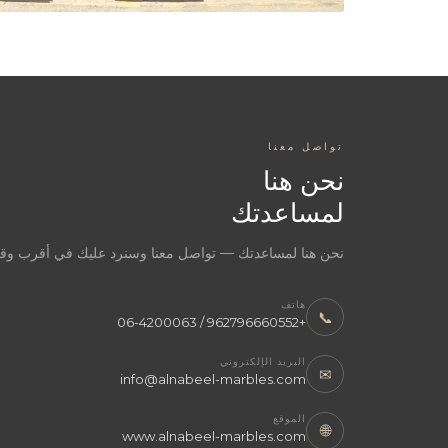
تواصل معنا
نحن هنا
لمساعدتك
نحن هنا لمساعدتك — تواصل معنا وسنرد عليك في أقرب و
هاتف
📞
+962796660552 / 06-4200063
البريد الإلكتروني
✉
info@alnabeel-marbles.com
الموقع
🌐
www.alnabeel-marbles.com