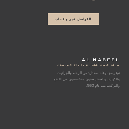
💬
تواصل عبر واتساب
AL NABEEL
شركة النبيل للكوارتز والواح البورسلان
نوفر مجموعات مختارة من الرخام والجرانيت
والكوارتز والسنتر ستون. متخصصون في القطع
والتركيب منذ عام 1993.