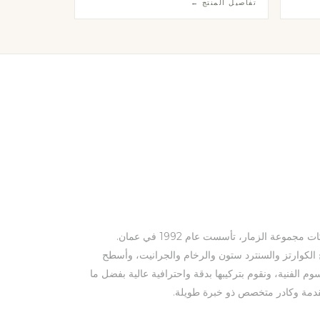
تفاصيل المنتج ←
التناقض بين الظلام والضوء في تصميم استثنائي.
شركة النبيل ذ.م.م هي إحدى شركات مجموعة الزمار، تأسست عام 1992 في عمان.
لكوارتز والسنترد ستون والرخام والجرانيت، وأسطح
وم الفنية، ونقوم بتركيبها بدقة واحترافية عالية بفضل ما
تقدمة وكادر متخصص ذو خبرة طويلة.