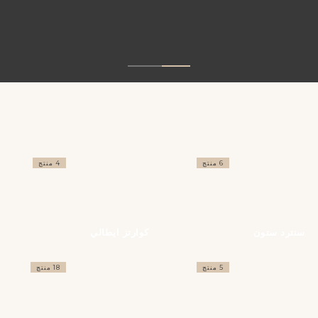
6 منتج
4 منتج
سنترد ستون
كوارتز ايطالي
5 منتج
18 منتج