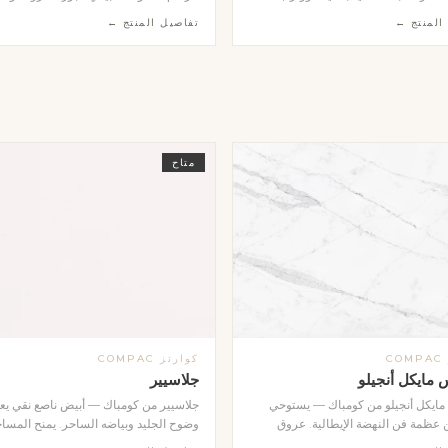
 يدوياً في المصنع لتشكيل حوض متكامل
بقطع دقيقة الحواف وعمق منحوت يعكس 
المنتج ←
تفاصيل المنتج ←
توفر بثلاثة ألوان: البيج الدافئ، الأبيض
بشكل مميز. تحيط بها إطار معدني ذهبي 
ا، والرمادي الداكن. تتميز بحوافها الحادة
يمنحها لمسة ملكية رفيعة. تُثبَّت على واج
 وسطحها المقاوم للبقع والرطوبة. تُثبَّت
الفلل والقصور والمشاريع الفندقية، وتُنفَّذ 
ار بشكل عائم وتمنح الحمام طابعاً
اسم أو رقم أو حروف حسب طلب العميل.
فاخراً. تُنفَّذ بالأحجام والألوان المطلوبة
ب العميل.
متاح
C
كوارتز COMPAC
 مايكل أنجيلو
جلاسيير
 مايكل أنجيلو من كومباك — يستوحي
جلاسيير من كومباك — أبيض ناصع نقي ي
عظمة فن النهضة الإيطالية. عروق
وضوح الجليد وبياضه الساحر. يمنح المسا
ية تمنح سطحه عمقاً بصرياً استثنائياً
شعوراً بالاتساع والنقاء، وهو الخيار المثال