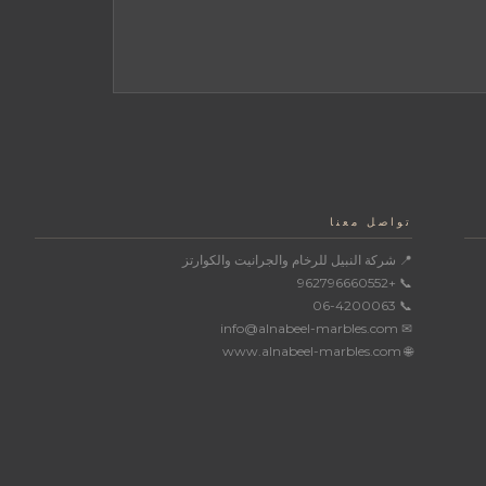
تواصل معنا
📍 شركة النبيل للرخام والجرانيت والكوارتز
📞 +962796660552
📞 06-4200063
✉ info@alnabeel-marbles.com
🌐 www.alnabeel-marbles.com