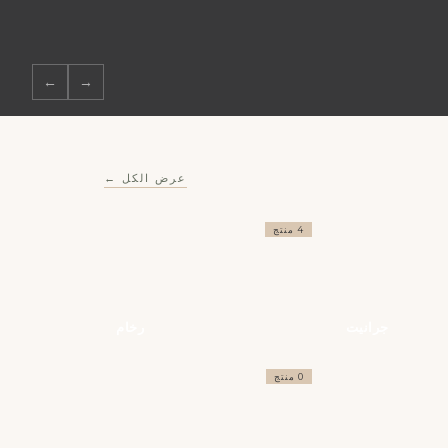
←
→
عرض الكل ←
4 منتج
جرانيت
رخام
0 منتج