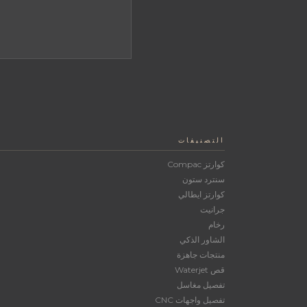
التصنيفات
كوارتز Compac
سنترد ستون
كوارتز ايطالي
جرانيت
رخام
الشاور الذكي
منتجات جاهزة
قص Waterjet
تفصيل مغاسل
تفصيل واجهات CNC