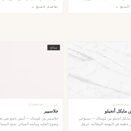
 يدوياً في المصنع لتشكيل حوض متكامل
بقطع دقيقة الحواف وعمق منحوت يعكس 
المنتج ←
تفاصيل المنتج ←
توفر بثلاثة ألوان: البيج الدافئ، الأبيض
بشكل مميز. تحيط بها إطار معدني ذهبي 
ا، والرمادي الداكن. تتميز بحوافها الحادة
يمنحها لمسة ملكية رفيعة. تُثبَّت على واج
 وسطحها المقاوم للبقع والرطوبة. تُثبَّت
الفلل والقصور والمشاريع الفندقية، وتُنفَّذ 
ار بشكل عائم وتمنح الحمام طابعاً
اسم أو رقم أو حروف حسب طلب العميل.
فاخراً. تُنفَّذ بالأحجام والألوان المطلوبة
ب العميل.
متاح
C
كوارتز COMPAC
 مايكل أنجيلو
جلاسيير
 مايكل أنجيلو من كومباك — يستوحي
جلاسيير من كومباك — أبيض ناصع نقي ي
عظمة فن النهضة الإيطالية. عروق
وضوح الجليد وبياضه الساحر. يمنح المسا
ية تمنح سطحه عمقاً بصرياً استثنائياً
شعوراً بالاتساع والنقاء، وهو الخيار المثال