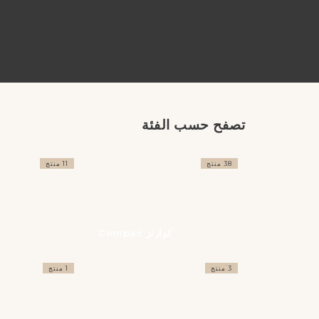
تصفح حسب الفئة
38 منتج
11 منتج
كوارتز Compac
3 منتج
1 منتج