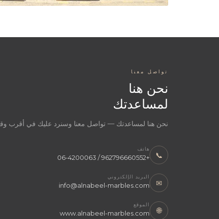
تواصل معنا
نحن هنا
لمساعدتك
نحن هنا لمساعدتك — تواصل معنا وسنرد عليك في أقرب و
هاتف
📞
+962796660552 / 06-4200063
البريد الإلكتروني
✉
info@alnabeel-marbles.com
الموقع
🌐
www.alnabeel-marbles.com