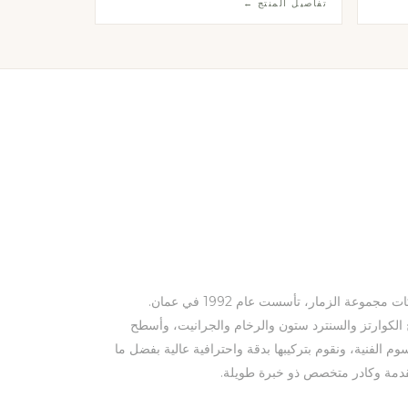
تفاصيل المنتج ←
التناقض بين الظلام والضوء في تصميم استثنائي.
شركة النبيل ذ.م.م هي إحدى شركات مجموعة الزمار، تأسست عام 1992 في عمان.
لكوارتز والسنترد ستون والرخام والجرانيت، وأسطح
وم الفنية، ونقوم بتركيبها بدقة واحترافية عالية بفضل ما
تقدمة وكادر متخصص ذو خبرة طويلة.