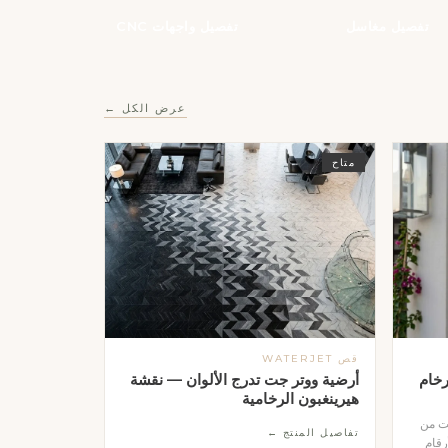
تفصيل مغاسل
تفصيل واجهات CNC
عرض الكل ←
متاح
قص WATERJET
خام
أرضية ووتر جت تدرج الألوان — نقشة
هيرينغبون الرخامية
جت من
تفاصيل المنتج ←
رقام