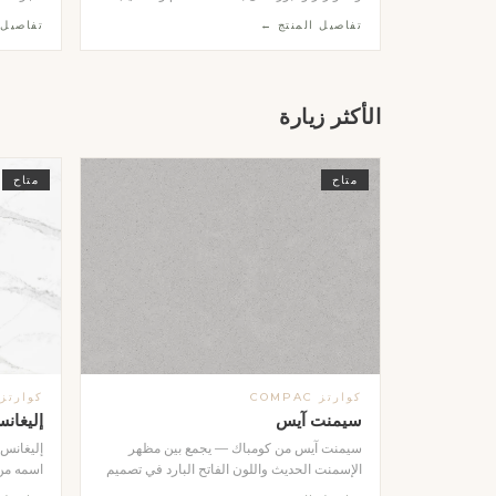
مصقول ناعم. ننفذ لك العتبة بالمقاس الذي
ومجمَّعة
تفاصيل المنتج ←
تفاصيل 
تحتاجه بدقة عالية وفي وقت قياسي، وتتوفر
الأوجه. ت
بألوان ومواد متعددة تناسب تصميم حمامك سواء
الكالاكات
كان كلاسيكياً أو عصرياً. قطعة واحدة تصنع الفرق
والنظيفة
في إطار الشاور وتمنحه لمسة فاخرة متكاملة.
على الجد
الأكثر زيارة
معمارياً 
حسب طل
متاح
متاح
كوارتز COMPAC
كوارتز OMPAC
سيمنت آيس
إليغانس
سيمنت آيس من كومباك — يجمع بين مظهر
إليغانس
الإسمنت الحديث واللون الفاتح البارد في تصميم
اسمه من 
عصري متكامل. الخيار الأمثل لمن يبحث عن
فاخرة غن