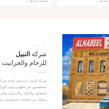
المنتج ←
تفاصيل المنتج ←
قى المشاريع السكنية والتجارية.
للمطابخ العصرية الأنيقة.
من نحن
شركة
النبيل
للرخام والجرانيت
متخصصون في قطع وتركيب ألواح ا
المطابخ، والبلاط، والأرضيات والرس
نمتلكه من إمكانيات تكنولوجية م