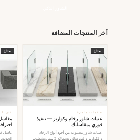
الشاور الذكي
آخر المنتجات المضافة
متاح
متاح
منتجات جاهزة
قص WATERJET
عتبات شاور رخام وكوارتز — تنفيذ
مغاسل 
فوري بمقاساتك
احتراف
عتبات شاور مصنوعة من أجود أنواع الرخام
غاسل فا
والكوارتز والبورسلان بسماكة 3 سم وتشطيب
الجودة، 