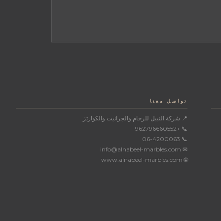
تواصل معنا
📍 شركة النبيل للرخام والجرانيت والكوارتز
📞 +962796660552
📞 06-4200063
✉ info@alnabeel-marbles.com
🌐 www.alnabeel-marbles.com