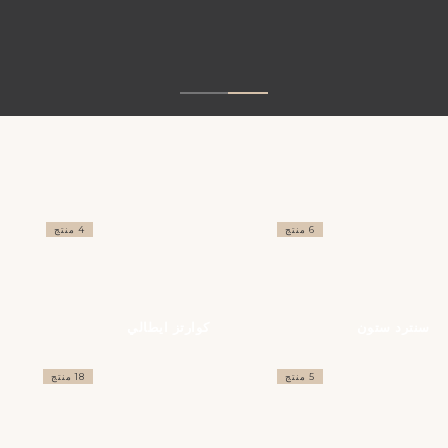
6 منتج
4 منتج
سنترد ستون
كوارتز ايطالي
5 منتج
18 منتج