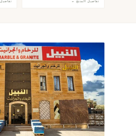
تفاصيل المنتج ←
تفاصيل 
أسلوب إندستريال أنيق وراقٍ.
يليق بأر