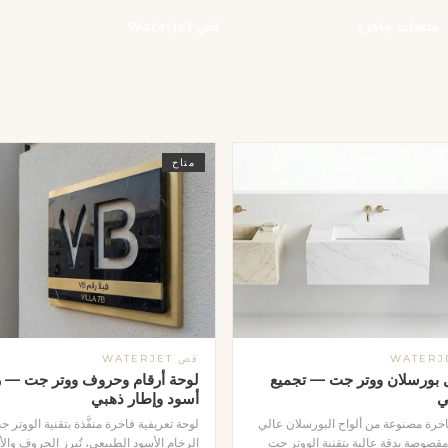
منتجات جاهزة
قص Waterjet
متاح
قص WATERJET
بورسلان ووتر جت — تجميع
لوحة أرقام وحروف ووتر جت — ر
ي
أسود وإطار ذهبي
خرة مصنوعة من ألواح البورسلان عالي
لوحة تعريفية فاخرة منفَّذة بتقنية الووتر 
مقصوصة بدقة عالية بتقنية الووتر جت
الرخام الأسود الطبيعي، تُبرز الحروف والأ