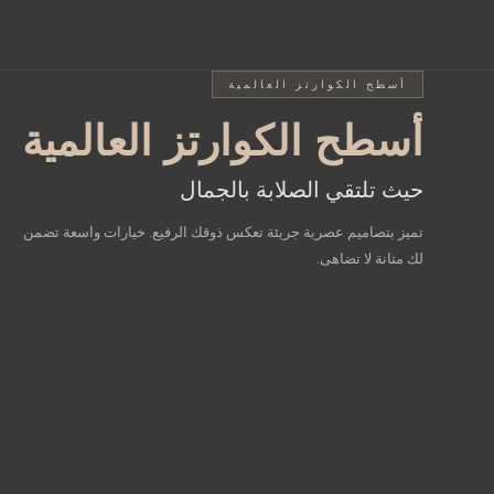
أسطح SINTERED STONE المشرقة
أسطح الكوارتز العالمية
أسطح الكوارتز العالمية
أسطح intered Stone
عالم من الخيارات المختل
المشرقة
حيث تلتقي الصلابة بالجمال
تميز بتصاميم عصرية جريئة تعكس ذوقك الرفيع. خيارات واسعة تضمن
جمال الطبيعة بصلابة استثنائية
لك متانة لا تضاهى.
أضف إشراقة فريدة لمطبخك مع تصاميم تحاكي نقاء الرخام الطبيعي.
مزيج مثالي بين الأناقة المطلقة والأداء العملي الذي يقاوم الزمن.