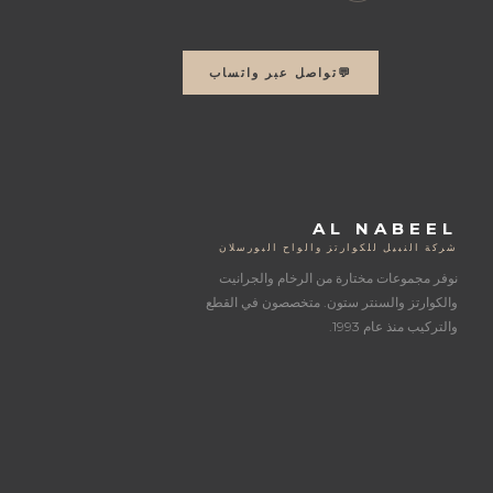
💬
تواصل عبر واتساب
AL NABEEL
شركة النبيل للكوارتز والواح البورسلان
نوفر مجموعات مختارة من الرخام والجرانيت
والكوارتز والسنتر ستون. متخصصون في القطع
والتركيب منذ عام 1993.