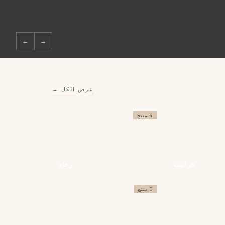
←
→
عرض الكل ←
4 منتج
جرانيت
رخام
0 منتج