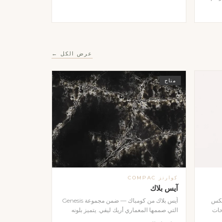
الضوء
مصقول
هات
بأي
عرض الكل ←
متاح
كوارتز COMPAC
آيس بلاك
عكس
آيس بلاك من كومباك — ضمن مجموعة Genesis
حات
التي صممها المعماري أريك ليفي. يتميز بلونه
ي
الأسود العميق مع تأثيرات بصرية آسرة تعكس