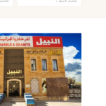
تفاصيل المنتج ←
تفاصيل 
أسلوب إندستريال أنيق وراقٍ.
يليق بأر