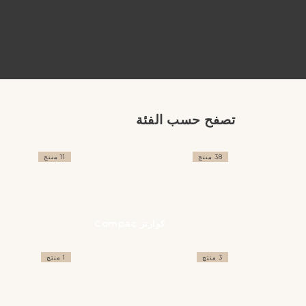
تصفح حسب الفئة
38 منتج
11 منتج
كوارتز Compac
3 منتج
1 منتج