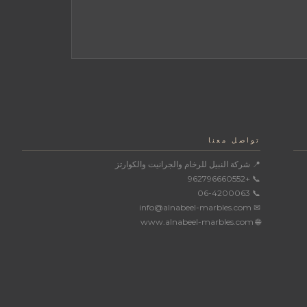
تواصل معنا
📍 شركة النبيل للرخام والجرانيت والكوارتز
📞 +962796660552
📞 06-4200063
✉ info@alnabeel-marbles.com
🌐 www.alnabeel-marbles.com