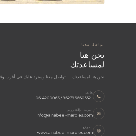
تواصل معنا
نحن هنا
لمساعدتك
نحن هنا لمساعدتك — تواصل معنا وسنرد عليك في أقرب و
هاتف
📞
+962796660552 / 06-4200063
البريد الإلكتروني
✉
info@alnabeel-marbles.com
الموقع
🌐
www.alnabeel-marbles.com