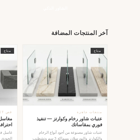
الشاور الذكي
آخر المنتجات المضافة
متاح
متاح
منتجات جاهزة
قص WATERJET
عتبات شاور رخام وكوارتز — تنفيذ
مغاسل 
فوري بمقاساتك
احتراف
عتبات شاور مصنوعة من أجود أنواع الرخام
غاسل فا
والكوارتز والبورسلان بسماكة 3 سم وتشطيب
الجودة، 