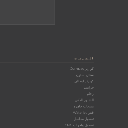
التصنيفات
كوارتز Compac
سنترد ستون
كوارتز ايطالي
جرانيت
رخام
الشاور الذكي
منتجات جاهزة
قص Waterjet
تفصيل مغاسل
تفصيل واجهات CNC