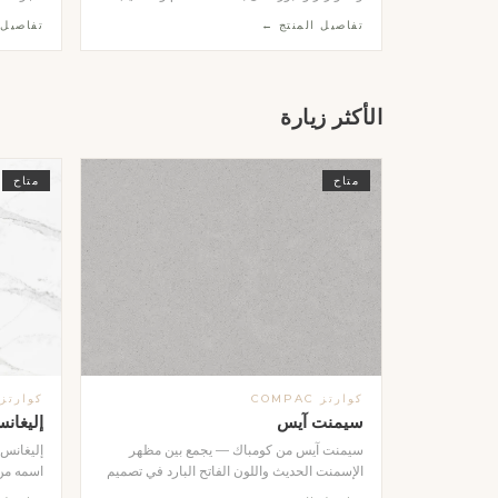
مصقول ناعم. ننفذ لك العتبة بالمقاس الذي
ومجمَّعة
تفاصيل المنتج ←
تفاصيل 
تحتاجه بدقة عالية وفي وقت قياسي، وتتوفر
الأوجه. ت
بألوان ومواد متعددة تناسب تصميم حمامك سواء
الكالاكات
كان كلاسيكياً أو عصرياً. قطعة واحدة تصنع الفرق
والنظيفة
في إطار الشاور وتمنحه لمسة فاخرة متكاملة.
على الجد
الأكثر زيارة
معمارياً 
حسب طل
متاح
متاح
كوارتز COMPAC
كوارتز OMPAC
سيمنت آيس
إليغانس
سيمنت آيس من كومباك — يجمع بين مظهر
إليغانس
الإسمنت الحديث واللون الفاتح البارد في تصميم
اسمه من 
عصري متكامل. الخيار الأمثل لمن يبحث عن
فاخرة غن