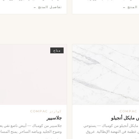
 يدوياً في المصنع لتشكيل حوض متكامل
بقطع دقيقة الحواف وعمق منحوت يعكس 
المنتج ←
تفاصيل المنتج ←
توفر بثلاثة ألوان: البيج الدافئ، الأبيض
بشكل مميز. تحيط بها إطار معدني ذهبي 
ا، والرمادي الداكن. تتميز بحوافها الحادة
يمنحها لمسة ملكية رفيعة. تُثبَّت على واج
 وسطحها المقاوم للبقع والرطوبة. تُثبَّت
الفلل والقصور والمشاريع الفندقية، وتُنفَّذ 
ار بشكل عائم وتمنح الحمام طابعاً
اسم أو رقم أو حروف حسب طلب العميل.
فاخراً. تُنفَّذ بالأحجام والألوان المطلوبة
ب العميل.
متاح
C
كوارتز COMPAC
 مايكل أنجيلو
جلاسيير
 مايكل أنجيلو من كومباك — يستوحي
جلاسيير من كومباك — أبيض ناصع نقي ي
عظمة فن النهضة الإيطالية. عروق
وضوح الجليد وبياضه الساحر. يمنح المسا
ية تمنح سطحه عمقاً بصرياً استثنائياً
شعوراً بالاتساع والنقاء، وهو الخيار المثال