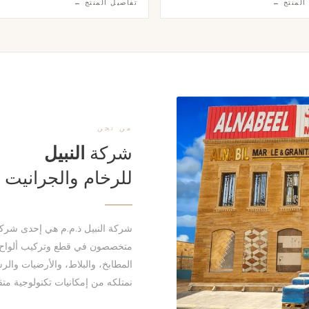
المنتج ←
تفاصيل المنتج ←
قى المشاريع السكنية والتجارية.
للمطابخ العصرية الأنيقة.
من نحن
شركة
النبيل
للرخام والجرانيت
متخصصون في قطع وتركيب ألواح ا
المطابخ، والبلاط، والأرضيات والرس
نمتلكه من إمكانيات تكنولوجية م