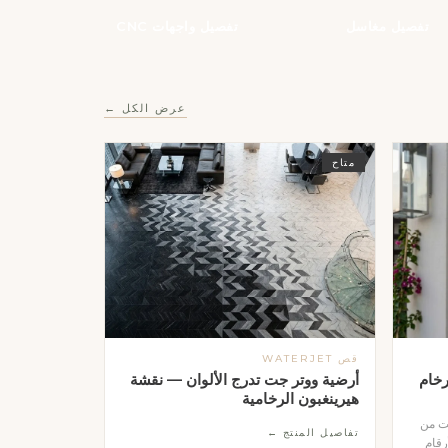
تفصيل مغاسل
تفصيل واجهات CNC
عرض الكل ←
متاح
قص WATERJET
خام
أرضية ووتر جت تدرج الألوان — نقشة
هيرينغبون الرخامية
جت من
تفاصيل المنتج ←
رقام