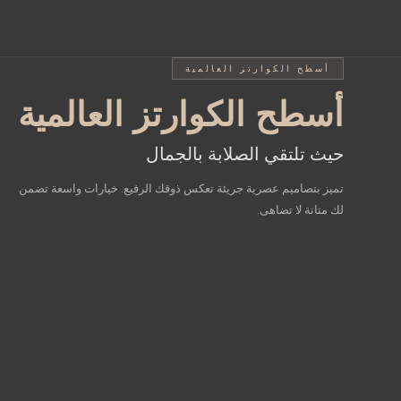
أسطح SINTERED STONE المشرقة
أسطح الكوارتز العالمية
أسطح الكوارتز العالمية
أسطح intered Stone
عالم من الخيارات المختل
المشرقة
حيث تلتقي الصلابة بالجمال
تميز بتصاميم عصرية جريئة تعكس ذوقك الرفيع. خيارات واسعة تضمن
جمال الطبيعة بصلابة استثنائية
لك متانة لا تضاهى.
أضف إشراقة فريدة لمطبخك مع تصاميم تحاكي نقاء الرخام الطبيعي.
مزيج مثالي بين الأناقة المطلقة والأداء العملي الذي يقاوم الزمن.