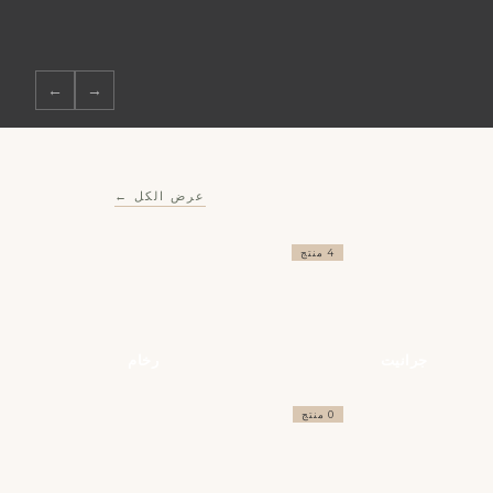
←
→
عرض الكل ←
4 منتج
جرانيت
رخام
0 منتج