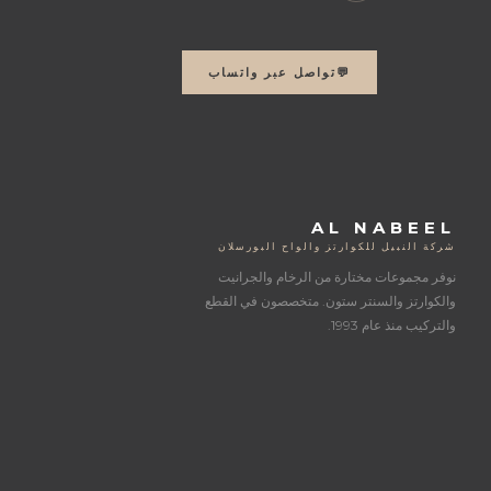
💬
تواصل عبر واتساب
AL NABEEL
شركة النبيل للكوارتز والواح البورسلان
نوفر مجموعات مختارة من الرخام والجرانيت
والكوارتز والسنتر ستون. متخصصون في القطع
والتركيب منذ عام 1993.