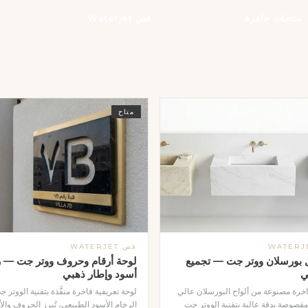
منتجات جاهزة
قص Waterjet
متاح
قص WATERJET
بورسلان ووتر جت — تجميع
لوحة أرقام وحروف ووتر جت — ر
ي
أسود وإطار ذهبي
خرة مصنوعة من ألواح البورسلان عالي
لوحة تعريفية فاخرة منفَّذة بتقنية الووتر 
مقصوصة بدقة عالية بتقنية الووتر جت
الرخام الأسود الطبيعي، تُبرز الحروف والأ