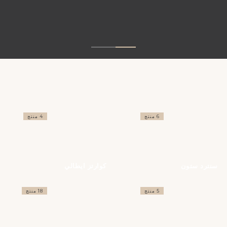
6 منتج
4 منتج
سنترد ستون
كوارتز ايطالي
5 منتج
18 منتج