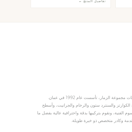
تفاصيل المنتج ←
التناقض بين الظلام والضوء في تصميم استثنائي.
شركة النبيل ذ.م.م هي إحدى شركات مجموعة الزمار، تأسست عام 1992 في عمان.
لكوارتز والسنترد ستون والرخام والجرانيت، وأسطح
وم الفنية، ونقوم بتركيبها بدقة واحترافية عالية بفضل ما
تقدمة وكادر متخصص ذو خبرة طويلة.