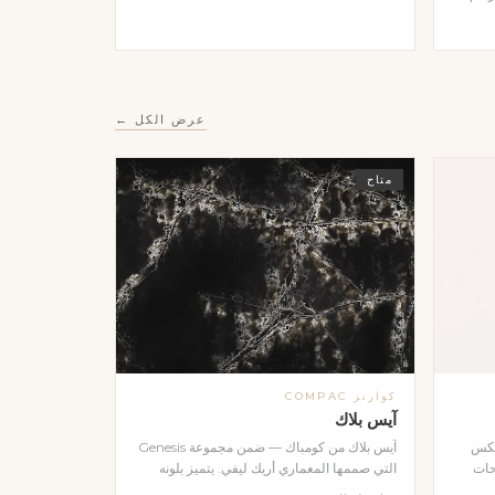
الضوء
مصقول
هات
بأي
عرض الكل ←
متاح
كوارتز COMPAC
آيس بلاك
عكس
آيس بلاك من كومباك — ضمن مجموعة Genesis
حات
التي صممها المعماري أريك ليفي. يتميز بلونه
ي
الأسود العميق مع تأثيرات بصرية آسرة تعكس