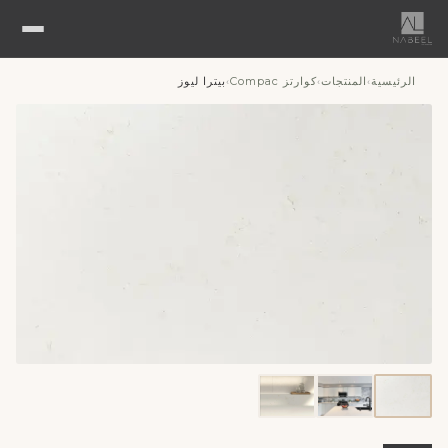
الرئيسية
المنتجات
كوارتز Compac
بيترا ليوز
›
›
›