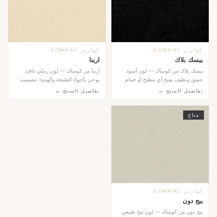
كوارتز COMPAC
كوارتز COMPAC
بيسك بلاك
ارينا
بيسك بلاك من كومباك — لون أسود
أرينا من كومباك — لون رملي دافئ
عميق ونظيف يمنح أي مطبخ أو حمام
يوحي بأجواء الطبيعة والهدوء. تصميمه
طابعاً عصرياً جري...
المتجانس وال...
تفاصيل المنتج ←
تفاصيل المنتج ←
متاح
كوارتز COMPAC
بيج دون
بيج دون من كومباك — لون بيج طبيعي