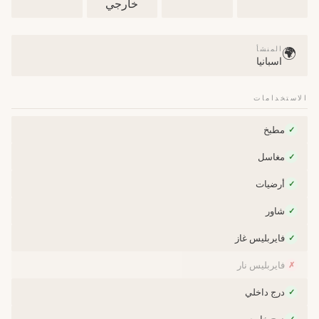
خارجي
المنشأ
🌍
اسبانيا
الاستخدامات
مطبخ
✓
مغاسل
✓
أرضيات
✓
شاور
✓
فايربليس غاز
✓
فايربليس نار
✗
درج داخلي
✓