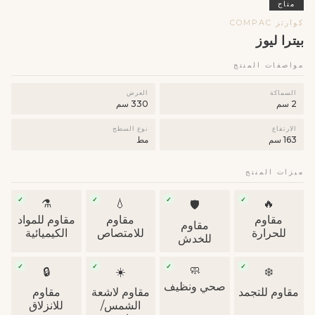
متاح
كوارتز COMPAC
بيترا ليوز
مواصفات المنتج
السماكة
العرض
2 سم
330 سم
الارتفاع
نوع السطح
163 سم
مط
ميزات المنتج
✓
✓
✓
✓
⚗️
💧
🔥
🛡
مقاوم
مقاوم
مقاوم للمواد
مقاوم
للحرارة
للامتصاص
الكيميائية
للخدش
✓
✓
✓
✓
🧼
🔒
☀️
❄️
صحي ونظيف
مقاوم للتجمد
مقاوم لاشعة
مقاوم
الشمس/
للانزلاق