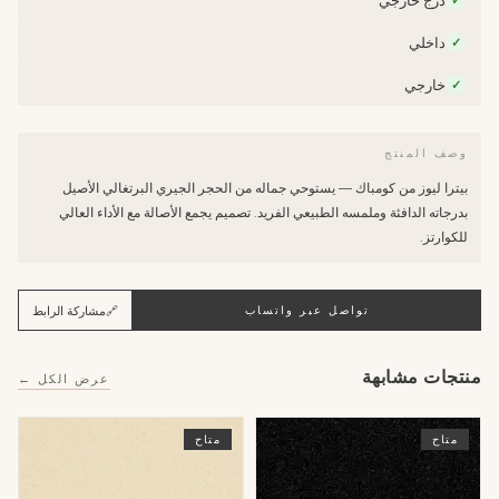
درج خارجي
✓
داخلي
✓
خارجي
✓
وصف المنتج
بيترا ليوز من كومباك — يستوحي جماله من الحجر الجيري البرتغالي الأصيل
بدرجاته الدافئة وملمسه الطبيعي الفريد. تصميم يجمع الأصالة مع الأداء العالي
للكوارتز.
🔗
مشاركة الرابط
تواصل عبر واتساب
منتجات مشابهة
عرض الكل ←
متاح
متاح