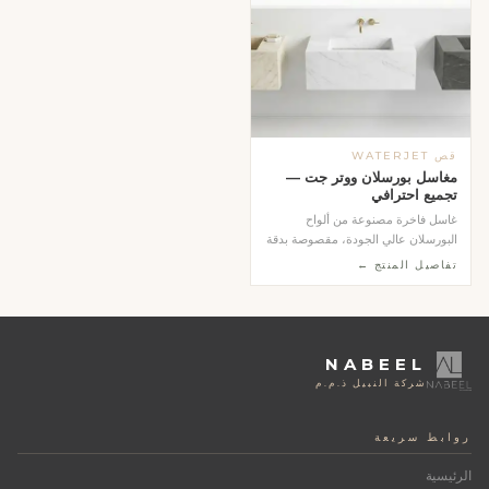
قص WATERJET
مغاسل بورسلان ووتر جت —
تجميع احترافي
غاسل فاخرة مصنوعة من ألواح
البورسلان عالي الجودة، مقصوصة بدقة
عالية بتقنية الووت...
تفاصيل المنتج ←
NABEEL
شركة النبيل ذ.م.م
روابط سريعة
الرئيسية