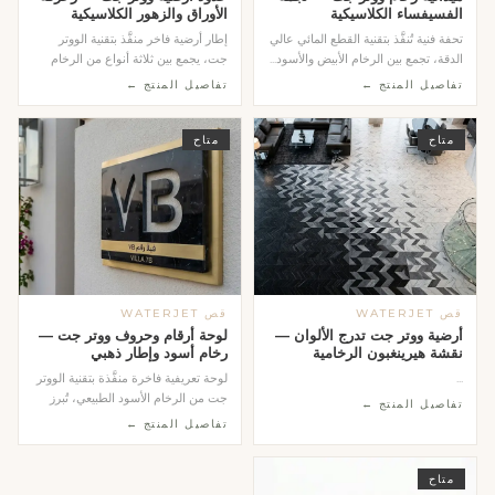
الفسيفساء الكلاسيكية
الأوراق والزهور الكلاسيكية
تحفة فنية تُنفَّذ بتقنية القطع المائي عالي
إطار أرضية فاخر منفَّذ بتقنية الووتر
الدقة، تجمع بين الرخام الأبيض والأسود...
جت، يجمع بين ثلاثة أنواع من الرخام
الطبيعي...
تفاصيل المنتج ←
تفاصيل المنتج ←
متاح
متاح
قص WATERJET
قص WATERJET
أرضية ووتر جت تدرج الألوان —
لوحة أرقام وحروف ووتر جت —
نقشة هيرينغبون الرخامية
رخام أسود وإطار ذهبي
...
لوحة تعريفية فاخرة منفَّذة بتقنية الووتر
جت من الرخام الأسود الطبيعي، تُبرز
تفاصيل المنتج ←
الحر...
تفاصيل المنتج ←
متاح