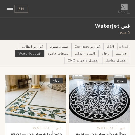
EN
قص Waterjet
5 منتج
الفئات:
الكل
كوارتز Compac
سنترد ستون
كوارتز ايطالي
جرانيت
رخام
الشاور الذكي
منتجات جاهزة
قص Waterjet
تفصيل مغاسل
تفصيل واجهات CNC
متاح
متاح
قص WATERJET
قص WATERJET
ميدالية رخام ووتر جت — نجمة
حدود أرضية ووتر جت — زخرفة