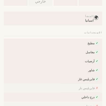
خارجي
المنشأ
🌍
اسبانيا
الاستخدامات
مطبخ
✓
مغاسل
✓
أرضيات
✓
شاور
✓
فايربليس غاز
✓
فايربليس نار
✗
درج داخلي
✓