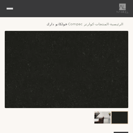
الرئيسية
المنتجات
كوارتز Compac
فولكانو دارك
›
›
›