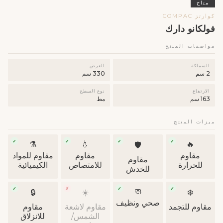
متاح
كوارتز COMPAC
فولكانو دارك
مواصفات المنتج
السماكة
العرض
2 سم
330 سم
الارتفاع
نوع السطح
163 سم
مط
ميزات المنتج
✓
✓
✓
✓
⚗️
💧
🔥
🛡
مقاوم
مقاوم
مقاوم للمواد
مقاوم
للحرارة
للامتصاص
الكيميائية
للخدش
✓
✗
✓
✓
🧼
🔒
☀️
❄️
صحي ونظيف
مقاوم للتجمد
مقاوم لاشعة
مقاوم
الشمس/
للانزلاق