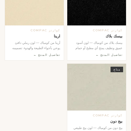
كوارتز COMPAC
كوارتز COMPAC
بيسك بلاك
ارينا
بيسك بلاك من كومباك — لون أسود
أرينا من كومباك — لون رملي دافئ
عميق ونظيف يمنح أي مطبخ أو حمام
يوحي بأجواء الطبيعة والهدوء. تصميمه
طابعاً عصرياً جري...
المتجانس وال...
تفاصيل المنتج ←
تفاصيل المنتج ←
متاح
كوارتز COMPAC
بيج دون
بيج دون من كومباك — لون بيج طبيعي