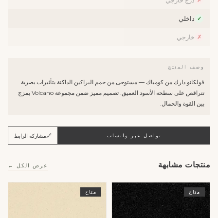
درج خارجي
✗
داخلي
✓
خارجي
✗
وصف المنتج
فولكانو دارك من كومباك — مستوحى من حمم البراكين الداكنة بتأثيرات بصرية
تتراقص على سطحه الأسود العميق. تصميم مميز ضمن مجموعة Volcano يمزج
بين القوة والجمال.
🔗
مشاركة الرابط
تواصل عبر واتساب
منتجات مشابهة
عرض الكل ←
متاح
متاح