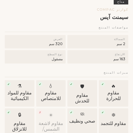
متاح
كوارتز COMPAC
سيمنت آيس
مواصفات المنتج
السماكة
العرض
2 سم
320 سم
الارتفاع
نوع السطح
163 سم
مصقول
ميزات المنتج
✓
✓
✓
✓
⚗️
💧
🔥
🛡
مقاوم
مقاوم
مقاوم للمواد
مقاوم
للحرارة
للامتصاص
الكيميائية
للخدش
✓
✗
✓
✓
🧼
🔒
☀️
❄️
صحي ونظيف
مقاوم للتجمد
مقاوم لاشعة
مقاوم
الشمس/
للانزلاق