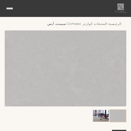
الرئيسية
المنتجات
كوارتز Compac
سيمنت آيس
›
›
›