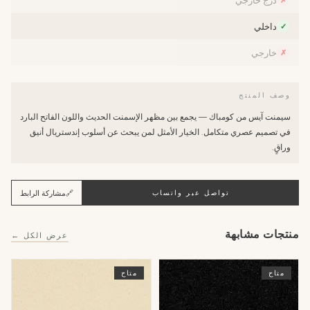
درج خارجي
✗
داخلي
✓
خارجي
✗
وصف المنتج
سيمنت آيس من كومباك — يجمع بين مظهر الإسمنت الحديث واللون الفاتح البارد
في تصميم عصري متكامل. الخيار الأمثل لمن يبحث عن أسلوب إندستريال أنيق
وراقٍ.
🔗
مشاركة الرابط
تواصل عبر واتساب
منتجات مشابهة
عرض الكل ←
متاح
متاح