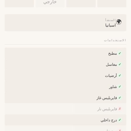
خارجي
المنشأ
🌍
اسبانيا
الاستخدامات
مطبخ
✓
مغاسل
✓
أرضيات
✓
شاور
✓
فايربليس غاز
✓
فايربليس نار
✗
درج داخلي
✓