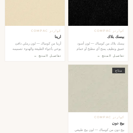
كوارتز COMPAC
كوارتز COMPAC
بيسك بلاك
ارينا
بيسك بلاك من كومباك — لون أسود
أرينا من كومباك — لون رملي دافئ
عميق ونظيف يمنح أي مطبخ أو حمام
يوحي بأجواء الطبيعة والهدوء. تصميمه
طابعاً عصرياً جري...
المتجانس وال...
تفاصيل المنتج ←
تفاصيل المنتج ←
متاح
كوارتز COMPAC
بيج دون
بيج دون من كومباك — لون بيج طبيعي