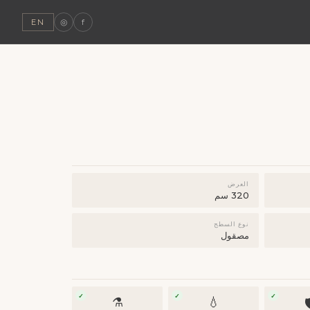
◎
f
EN
العرض
320 سم
نوع السطح
مصقول
✓
✓
✓
⚗️
💧
