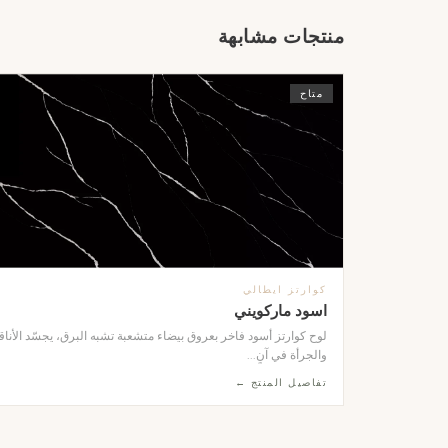
منتجات مشابهة
متاح
كوارتز ايطالي
اسود ماركويني
لوح كوارتز أسود فاخر بعروق بيضاء متشعبة تشبه البرق، يجسّد الأناق
والجرأة في آنٍ...
تفاصيل المنتج ←