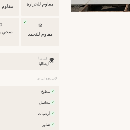
مقاوم للحرارة
 للخدش
✓

❄️
ونظيف
مقاوم للتجمد
المنشأ
🌍
ايطاليا
الاستخدامات
مطبخ
✓
مغاسل
✓
أرضيات
✓
شاور
✓