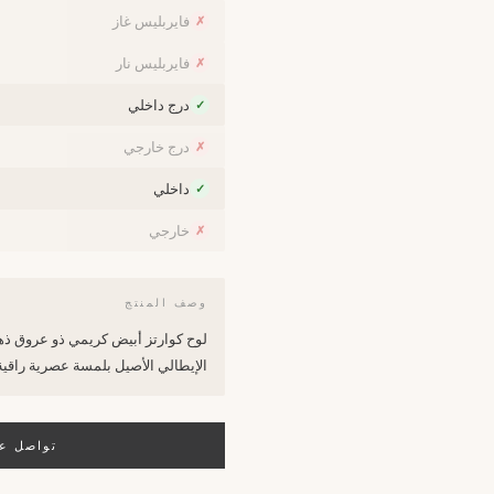
فايربليس غاز
✗
فايربليس نار
✗
درج داخلي
✓
درج خارجي
✗
داخلي
✓
خارجي
✗
وصف المنتج
لوح كوارتز أبيض كريمي ذو عروق ذه
الإيطالي الأصيل بلمسة عصرية راقية
تواصل عب