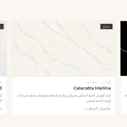
متاح
م
كوارتز ايطالي
كو
Calacatta Marlina
كل
ة
لوح كوارتز ناصع البياض بعروق رمادية واسعة متموجة، يتمتع بتدرجات
لو
لونية ناعمة تضفي...
ال
تفاصيل المنتج ←
تف