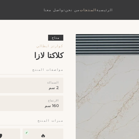
تواصل معنا
من نحن
المنتجات
الرئيسية
متاح
كوارتز ايطالي
كلاكتا لازا
مواصفات المنتج
السماكة
2 سم
الارتفاع
160 سم
ميزات المنتج
✓
🔥
