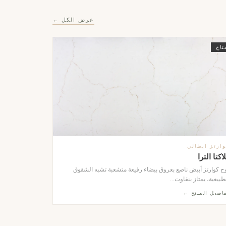
عرض الكل ←
تاح
ارتز ايطالي
اكتا الترا
ح كوارتز أبيض ناصع بعروق بيضاء رفيعة متشعبة تشبه الشقوق
طبيعية، يمتاز بنقاوت...
اصيل المنتج ←