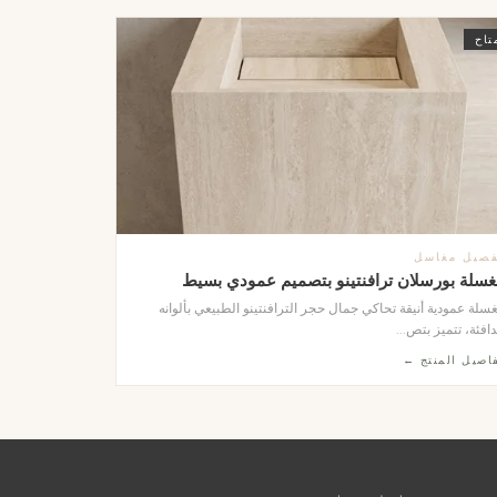
تاح
فصيل مغاسل
غسلة بورسلان ترافنتينو بتصميم عمودي بسيط
سلة عمودية أنيقة تحاكي جمال حجر الترافنتينو الطبيعي بألوانه
دافئة، تتميز بتص...
اصيل المنتج ←