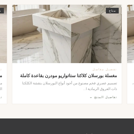
متاح
م
تفصيل مغاسل
ت
مغسلة بورسلان كلاكتا ستاتواريو مودرن بقاعدة كاملة
م
،
تصميم عصري فخم مصنوع من أجود أنواع البورسلان بنقشة الكلكتا
مغ
ذات العروق الرمادية ا...
ال
تفاصيل المنتج ←
تف