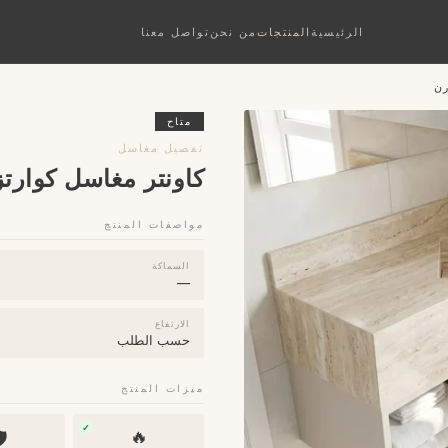
تواصل معنا
من نحن
المنتجات
الرئيسية
كا
متاح
تفصيل مغاسل
رسلان بتصميم مودرن
مواصفات المنتج
السماكة
—
الارتفاع
حسب الطلب
ميزات المنتج
✓
🔥
