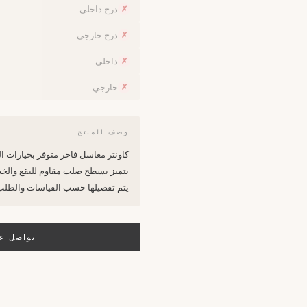
درج داخلي
✗
درج خارجي
✗
داخلي
✗
خارجي
✗
وصف المنتج
كاونتر مغاسل فاخر متوفر بخيارات الكوارتز (Quartz) المتين أو البورسلان (in
يتميز بسطح صلب مقاوم للبقع والخدو
يتم تفصيلها حسب القياسات والطلب
تواصل عب