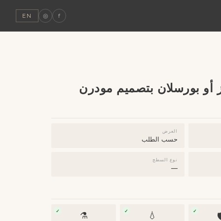
◎
f
EN
كاونتر مغاسل كوارتز أو بو
العرض
حسب الطلب
نوع السطح
—
✓
✓
✓
⚗️
💧
