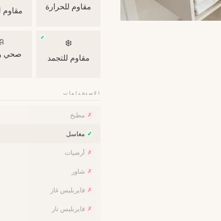
مقاوم للحرارة
 للخدش
✓

❄️
ونظيف
مقاوم للتجمد
الاستخدامات
مطبخ
✗
مغاسل
✓
أرضيات
✗
شاور
✗
فايربليس غاز
✗
فايربليس نار
✗