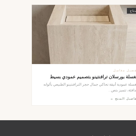
تاح
فصيل مغاسل
غسلة بورسلان ترافنتينو بتصميم عمودي بسيط
سلة عمودية أنيقة تحاكي جمال حجر الترافنتينو الطبيعي بألوانه
دافئة، تتميز بتص...
اصيل المنتج ←