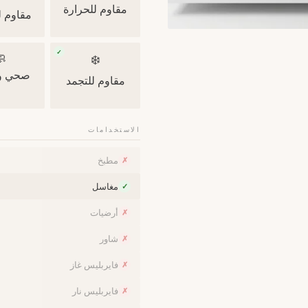
مقاوم للحرارة
 للخدش
✓

❄️
ونظيف
مقاوم للتجمد
الاستخدامات
مطبخ
✗
مغاسل
✓
أرضيات
✗
شاور
✗
فايربليس غاز
✗
فايربليس نار
✗