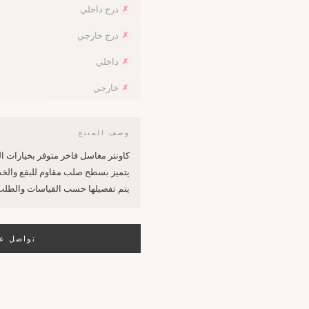
درج داخلي
✗
درج خارجي
✗
داخلي
✗
خارجي
✗
وصف المنتج
كاونتر مغاسل فاخر متوفر بخيارات الكوارتز (Quartz) المتين أو البورسلان (in
يتميز بسطح صلب مقاوم للبقع والخدو
يتم تفصيلها حسب القياسات والطلب
تواصل عب