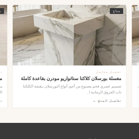
متاح
م
تفصيل مغاسل
ت
مغسلة بورسلان كلاكتا ستاتواريو مودرن بقاعدة كاملة
م
،
تصميم عصري فخم مصنوع من أجود أنواع البورسلان بنقشة الكلكتا
مغ
ذات العروق الرمادية ا...
ال
تفاصيل المنتج ←
تف