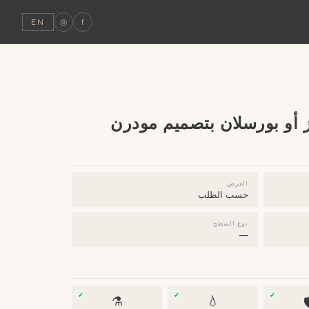
◎
f
EN
كاونتر مغاسل كوارتز أو بو
العرض
حسب الطلب
نوع السطح
—
✓
✓
✓
⚗️
💧
