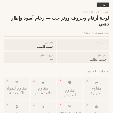
متاح
قص WATERJET
لوحة أرقام وحروف ووتر جت — رخام أسود وإطار
ذهبي
مواصفات المنتج
السماكة
العرض
—
حسب الطلب
الارتفاع
نوع السطح
حسب الطلب
—
ميزات المنتج
✗
✗
✗
✗
⚗️
💧
🔥
🛡
مقاوم
مقاوم
مقاوم للمواد
مقاوم
للحرارة
للامتصاص
الكيميائية
للخدش
✗
✗
✗
✗
🧼
🔒
☀️
❄️
صحي ونظيف