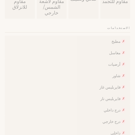
مقاوم للتجمد
مقاوم لاشعة
مقاوم
الشمس/
للانزلاق
خارجي
الاستخدامات
مطبخ
✗
مغاسل
✗
أرضيات
✗
شاور
✗
فايربليس غاز
✗
فايربليس نار
✗
درج داخلي
✗
درج خارجي
✗
داخلي
✗