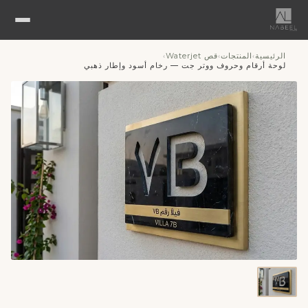
الرئيسية
المنتجات
قص Waterjet
›
›
›
لوحة أرقام وحروف ووتر جت — رخام أسود وإطار ذهبي