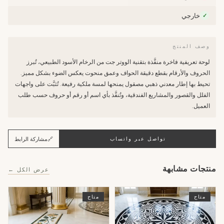
خارجي
✓
وصف المنتج
لوحة تعريفية فاخرة منفَّذة بتقنية الووتر جت من الرخام الأسود الطبيعي، تُبرز
الحروف والأرقام بقطع دقيقة الحواف وعمق منحوت يعكس الضوء بشكل مميز.
تحيط بها إطار معدني ذهبي مصقول يمنحها لمسة ملكية رفيعة. تُثبَّت على واجهات
الفلل والقصور والمشاريع الفندقية، وتُنفَّذ بأي اسم أو رقم أو حروف حسب طلب
العميل.
🔗
مشاركة الرابط
تواصل عبر واتساب
منتجات مشابهة
عرض الكل ←
متاح
متاح