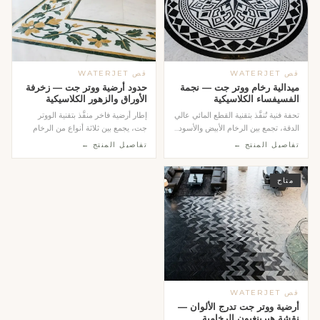
قص WATERJET
قص WATERJET
ميدالية رخام ووتر جت — نجمة
حدود أرضية ووتر جت — زخرفة
الفسيفساء الكلاسيكية
الأوراق والزهور الكلاسيكية
تحفة فنية تُنفَّذ بتقنية القطع المائي عالي
إطار أرضية فاخر منفَّذ بتقنية الووتر
الدقة، تجمع بين الرخام الأبيض والأسود...
جت، يجمع بين ثلاثة أنواع من الرخام
الطبيعي...
تفاصيل المنتج ←
تفاصيل المنتج ←
متاح
قص WATERJET
أرضية ووتر جت تدرج الألوان —
نقشة هيرينغبون الرخامية