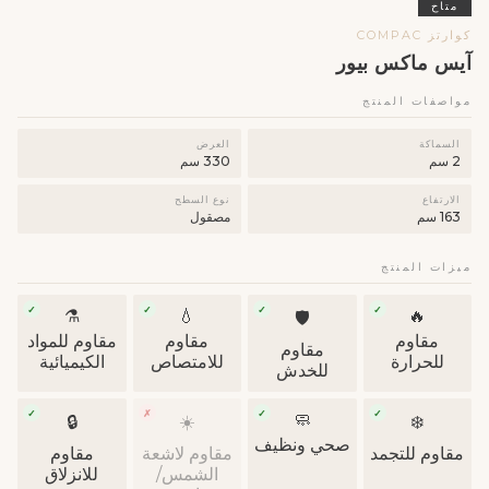
متاح
كوارتز COMPAC
آيس ماكس بيور
مواصفات المنتج
السماكة
العرض
2 سم
330 سم
الارتفاع
نوع السطح
163 سم
مصقول
ميزات المنتج
✓
✓
✓
✓
⚗️
💧
🔥
🛡
مقاوم
مقاوم
مقاوم للمواد
مقاوم
للحرارة
للامتصاص
الكيميائية
للخدش
✓
✗
✓
✓
🧼
🔒
☀️
❄️
صحي ونظيف
مقاوم للتجمد
مقاوم لاشعة
مقاوم
الشمس/
للانزلاق