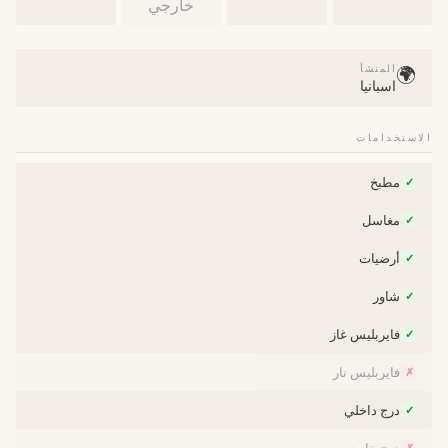
خارجي
المنشأ
🌍
اسبانيا
الاستخدامات
مطبخ
✓
مغاسل
✓
أرضيات
✓
شاور
✓
فايربليس غاز
✓
فايربليس نار
✗
درج داخلي
✓