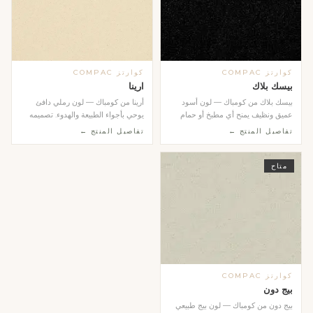
كوارتز COMPAC
كوارتز COMPAC
بيسك بلاك
ارينا
بيسك بلاك من كومباك — لون أسود
أرينا من كومباك — لون رملي دافئ
عميق ونظيف يمنح أي مطبخ أو حمام
يوحي بأجواء الطبيعة والهدوء. تصميمه
طابعاً عصرياً جري...
المتجانس وال...
تفاصيل المنتج ←
تفاصيل المنتج ←
متاح
كوارتز COMPAC
بيج دون
بيج دون من كومباك — لون بيج طبيعي