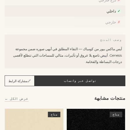
درج خارجي
✗
داخلي
✓
خارجي
✗
وصف المنتج
آيس ماكس بيور من كومباك — النقاء المطلق في أبهى صوره ضمن مجموعة
Genesis. أبيض ناصع بلا عروق أو تأثيرات، مثالي للمساحات التي تتطلع لأقصى
درجات البساطة والفخامة.
🔗
مشاركة الرابط
تواصل عبر واتساب
منتجات مشابهة
عرض الكل ←
متاح
متاح