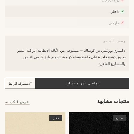
درج خارجي
✗
داخلي
✓
خارجي
✗
وصف المنتج
لاكشري بورغيني من كومباك — مستوحى من الأناقة الإيطالية الراقية، يتميز
بعروق ذهبية فاخرة على خلفية بيضاء كريمية. تصميم يليق بأرقى القصور
والمشاريع الفاخرة.
🔗
مشاركة الرابط
تواصل عبر واتساب
منتجات مشابهة
عرض الكل ←
متاح
متاح