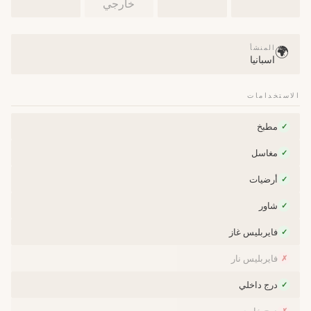
خارجي
المنشأ
🌍
اسبانيا
الاستخدامات
مطبخ
✓
مغاسل
✓
أرضيات
✓
شاور
✓
فايربليس غاز
✓
فايربليس نار
✗
درج داخلي
✓