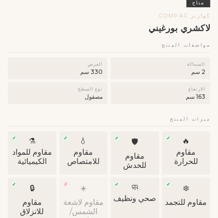
متاح
كوارتز COMPAC
لاكشري بورغيني
مواصفات المنتج
السماكة
العرض
2 سم
330 سم
الارتفاع
نوع السطح
163 سم
مصقول
ميزات المنتج
✓
✓
✓
✓
⚗️
💧
🔥
🛡
مقاوم
مقاوم
مقاوم للمواد
مقاوم
للحرارة
للامتصاص
الكيميائية
للخدش
✓
✗
✓
✓
🧼
🔒
☀️
❄️
صحي ونظيف
مقاوم للتجمد
مقاوم لاشعة
مقاوم
الشمس/
للانزلاق