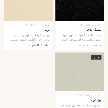
كوارتز COMPAC
كوارتز COMPAC
بيسك بلاك
ارينا
بيسك بلاك من كومباك — لون أسود
أرينا من كومباك — لون رملي دافئ
عميق ونظيف يمنح أي مطبخ أو حمام
يوحي بأجواء الطبيعة والهدوء. تصميمه
طابعاً عصرياً جري...
المتجانس وال...
تفاصيل المنتج ←
تفاصيل المنتج ←
متاح
كوارتز COMPAC
بيج دون
بيج دون من كومباك — لون بيج طبيعي