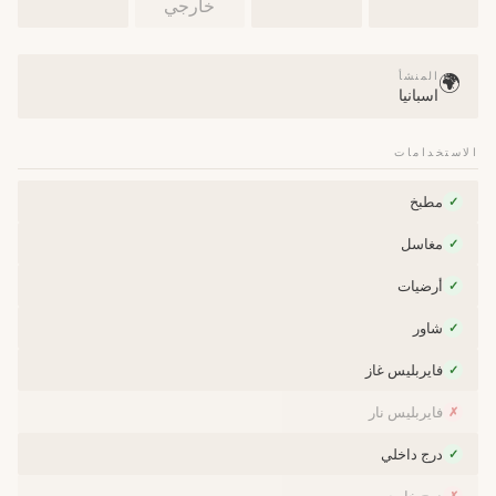
خارجي
المنشأ
🌍
اسبانيا
الاستخدامات
مطبخ
✓
مغاسل
✓
أرضيات
✓
شاور
✓
فايربليس غاز
✓
فايربليس نار
✗
درج داخلي
✓