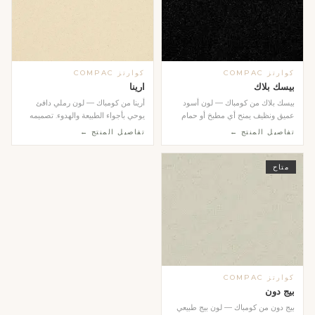
كوارتز COMPAC
كوارتز COMPAC
بيسك بلاك
ارينا
بيسك بلاك من كومباك — لون أسود
أرينا من كومباك — لون رملي دافئ
عميق ونظيف يمنح أي مطبخ أو حمام
يوحي بأجواء الطبيعة والهدوء. تصميمه
طابعاً عصرياً جري...
المتجانس وال...
تفاصيل المنتج ←
تفاصيل المنتج ←
متاح
كوارتز COMPAC
بيج دون
بيج دون من كومباك — لون بيج طبيعي