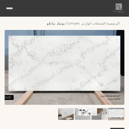
الرئيسية
المنتجات
كوارتز Compac
يونيك بيانكو
›
›
›