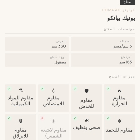
متاح
كوارتز COMPAC
يونيك بيانكو
مواصفات المنتج
السماكة
العرض
3 سم/2سم
330 سم
الارتفاع
نوع السطح
163 سم
مصقول
ميزات المنتج
✓
✓
✓
✓
⚗️
💧
🔥
🛡
مقاوم
مقاوم
مقاوم للمواد
مقاوم
للحرارة
للامتصاص
الكيميائية
للخدش
✓
✗
✓
✓
🧼
🔒
☀️
❄️
صحي ونظيف
مقاوم للتجمد
مقاوم لاشعة
مقاوم
الشمس/
للانزلاق