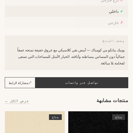
درج خارجي
✗
داخلي
✓
خارجي
✗
وصف المنتج
يونيك بيانكو من كومباك — أبيض نقي كلاسيكي مع عروق خفيفة تمنحه عمقاً
جمالياً دون المساس ببساطته وأناقته. الخيار الأمثل للمساحات التي تسعى
لفخامة بلا مبالغة.
🔗
مشاركة الرابط
تواصل عبر واتساب
منتجات مشابهة
عرض الكل ←
متاح
متاح