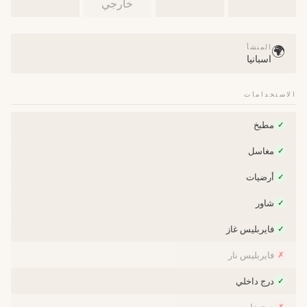
خارجي
المنشأ
🌍
اسبانيا
الاستخدامات
مطبخ
✓
مغاسل
✓
أرضيات
✓
شاور
✓
فايربليس غاز
✓
فايربليس نار
✗
درج داخلي
✓