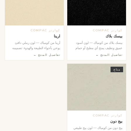
كوارتز COMPAC
كوارتز COMPAC
بيسك بلاك
ارينا
بيسك بلاك من كومباك — لون أسود
أرينا من كومباك — لون رملي دافئ
عميق ونظيف يمنح أي مطبخ أو حمام
يوحي بأجواء الطبيعة والهدوء. تصميمه
طابعاً عصرياً جري...
المتجانس وال...
تفاصيل المنتج ←
تفاصيل المنتج ←
متاح
كوارتز COMPAC
بيج دون
بيج دون من كومباك — لون بيج طبيعي