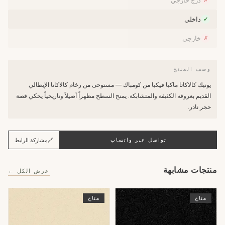
درج خارجي
✗
داخلي
✓
خارجي
✗
وصف المنتج
يونيك كالاكاتا ماكيا فيكيا من كومباك — مستوحى من رخام كالاكاتا الإيطالي
القديم بعروقه الكثيفة والمتشابكة. يمنح السطح مظهراً أصيلاً وتاريخياً يحكي قصة
حجر نادر.
🔗
مشاركة الرابط
تواصل عبر واتساب
منتجات مشابهة
عرض الكل ←
متاح
متاح