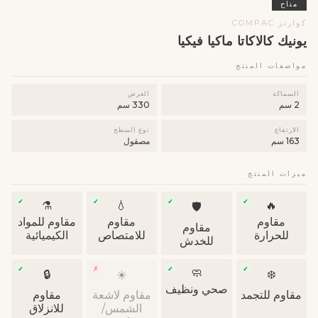
متاح
كوارتز COMPAC
يونيك كالاكاتا ماكيا فيكيا
مواصفات المنتج
السماكة
العرض
2 سم
330 سم
الارتفاع
نوع السطح
163 سم
مصقول
ميزات المنتج
✓
✓
✓
✓
⚗️
💧
🔥
🛡
مقاوم
مقاوم
مقاوم للمواد
مقاوم
للحرارة
للامتصاص
الكيميائية
للخدش
✓
✗
✓
✓
🧼
🔒
☀️
❄️
صحي ونظيف
مقاوم للتجمد
مقاوم لاشعة
مقاوم
الشمس/
للانزلاق